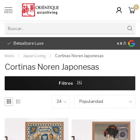
0
MENÚ
Betaalbare Luxe
4.8
/5
Inicio
/
Japan Living
/
Cortinas Noren Japonesas
Cortinas Noren Japonesas
Filtros