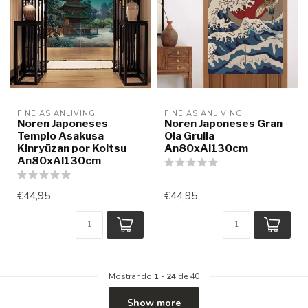
FINE ASIANLIVING
FINE ASIANLIVING
Noren Japoneses
Noren Japoneses Gran
Templo Asakusa
Ola Grulla
Kinryūzan por Koitsu
An80xAl130cm
An80xAl130cm
€44,95
€44,95
Mostrando
1
-
24
de 40
Show more