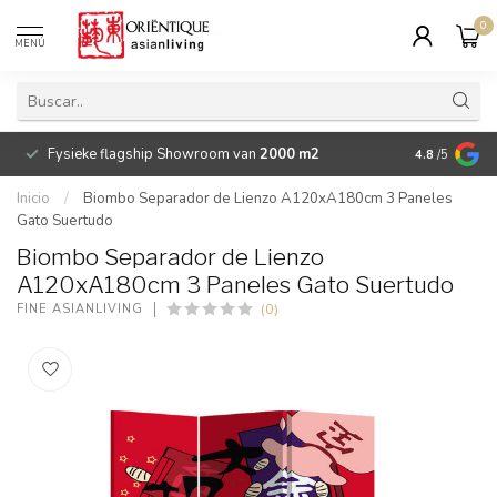
0
MENÚ
Fysieke flagship Showroom van
2000 m2
Betaalbare 
4.8
/5
Inicio
/
Biombo Separador de Lienzo A120xA180cm 3 Paneles
Gato Suertudo
Biombo Separador de Lienzo
A120xA180cm 3 Paneles Gato Suertudo
(0)
FINE ASIANLIVING