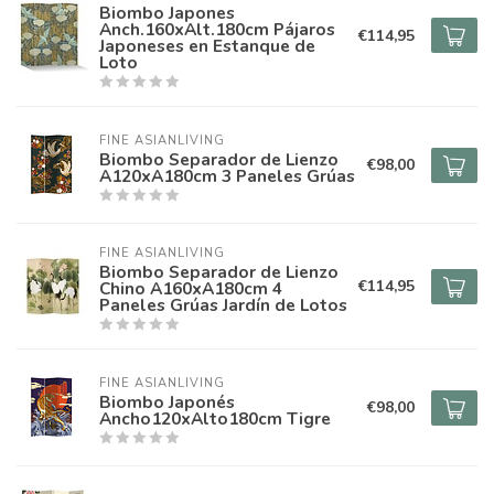
Biombo Japones
Anch.160xAlt.180cm Pájaros
€114,95
Japoneses en Estanque de
Loto
FINE ASIANLIVING
Biombo Separador de Lienzo
€98,00
A120xA180cm 3 Paneles Grúas
FINE ASIANLIVING
Biombo Separador de Lienzo
€114,95
Chino A160xA180cm 4
Paneles Grúas Jardí­n de Lotos
FINE ASIANLIVING
Biombo Japonés
€98,00
Ancho120xAlto180cm Tigre