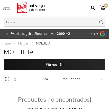
0
MENÚ
Fysieke flagship Showroom van
2000 m2
Betaalbare 
4.8
/5
Inicio
/
Marcas
/
MOEBILIA
MOEBILIA
Filtros
Productos no encontrados!