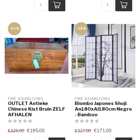
-63%
-48%
FINE ASIANLIVING
FINE ASIANLIVING
OUTLET Antieke
Biombo Japones Shoji
Chinese Kist Bruin ZELF
An180xAl180cm Negro
AFHALEN
- Bamboo
€195,00
€171,00
€525,00
€327,00