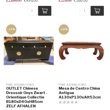
€495,00
€180,00
€1.695,00
€375,00
-33%
-18%
FINE ASIANLIVING
FINE ASIANLIVING
OUTLET Chinese
Mesa de Centro China
Dressoir Onyx Zwart -
Antigua
Orientique Collectie
A130xP130xAlt53cm
B180xD40xH85cm
ZELF AFHALEN