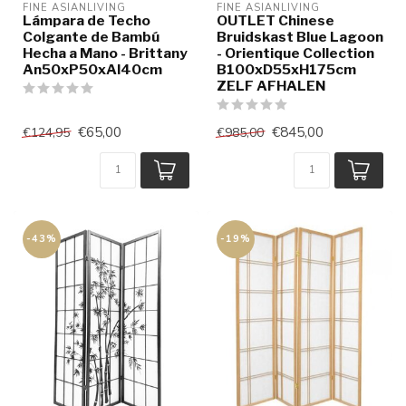
FINE ASIANLIVING
FINE ASIANLIVING
Lámpara de Techo
OUTLET Chinese
Colgante de Bambú
Bruidskast Blue Lagoon
Hecha a Mano - Brittany
- Orientique Collection
An50xP50xAl40cm
B100xD55xH175cm
ZELF AFHALEN
€65,00
€845,00
€124,95
€985,00
-43%
-19%