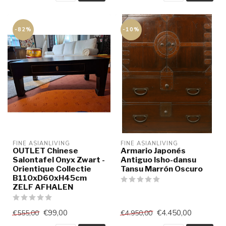
-82%
-10%
FINE ASIANLIVING
FINE ASIANLIVING
OUTLET Chinese
Armario Japonés
Salontafel Onyx Zwart -
Antiguo Isho-dansu
Orientique Collectie
Tansu Marrón Oscuro
B110xD60xH45cm
ZELF AFHALEN
€99,00
€4.450,00
€555,00
€4.950,00