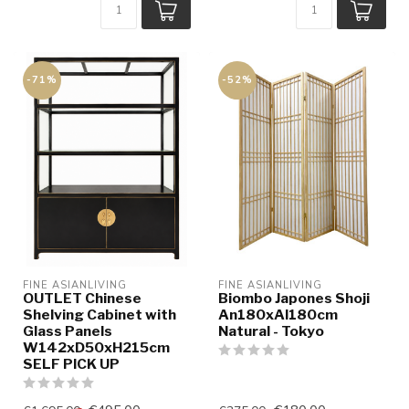
-71%
-52%
FINE ASIANLIVING
FINE ASIANLIVING
OUTLET Chinese
Biombo Japones Shoji
Shelving Cabinet with
An180xAl180cm
Glass Panels
Natural - Tokyo
W142xD50xH215cm
SELF PICK UP