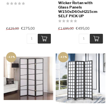
Wicker Rotan with
Glass Panels
W150xD60xH215cm
SELF PICK UP
€275,00
€495,00
€425,00
€1.695,00
-43%
-43%