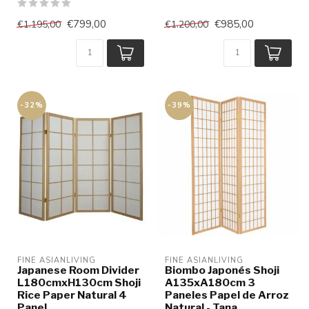
€799,00
€985,00
€1.195,00
€1.200,00
-32%
-39%
FINE ASIANLIVING
FINE ASIANLIVING
Japanese Room Divider
Biombo Japonés Shoji
L180cmxH130cm Shoji
A135xA180cm 3
Rice Paper Natural 4
Paneles Papel de Arroz
Panel
Natural - Tana