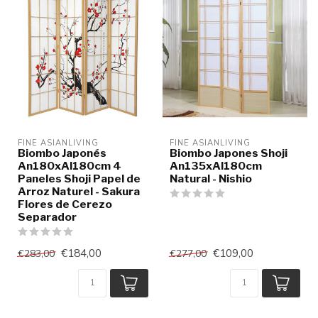
FINE ASIANLIVING
FINE ASIANLIVING
Biombo Japonés
Biombo Japones Shoji
An180xAl180cm 4
An135xAl180cm
Paneles Shoji Papel de
Natural - Nishio
Arroz Naturel - Sakura
Flores de Cerezo
Separador
€184,00
€109,00
€283,00
€277,00