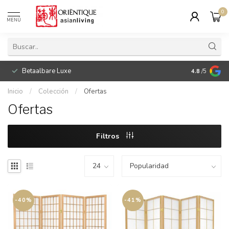
0
MENÚ
Betaalbare Luxe
4.8
/5
Inicio
/
Colección
/
Ofertas
Ofertas
Filtros
-40%
-41%