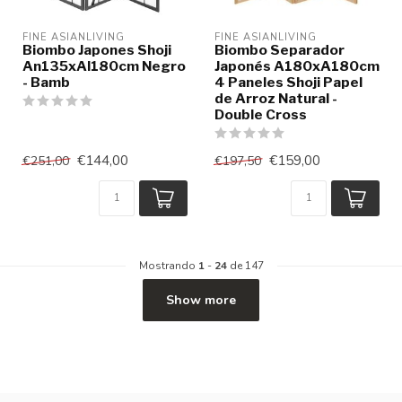
FINE ASIANLIVING
FINE ASIANLIVING
Biombo Japones Shoji
Biombo Separador
An135xAl180cm Negro
Japonés A180xA180cm
- Bamb
4 Paneles Shoji Papel
de Arroz Natural -
Double Cross
€144,00
€159,00
€251,00
€197,50
Mostrando
1
-
24
de 147
Show more