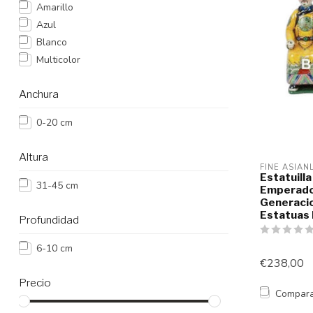
Amarillo
Azul
Blanco
Multicolor
Anchura
0-20 cm
Altura
FINE ASIAN
Estatuilla
31-45 cm
Emperador
Generacio
Estatuas 
Profundidad
6-10 cm
€238,00
Precio
Compar