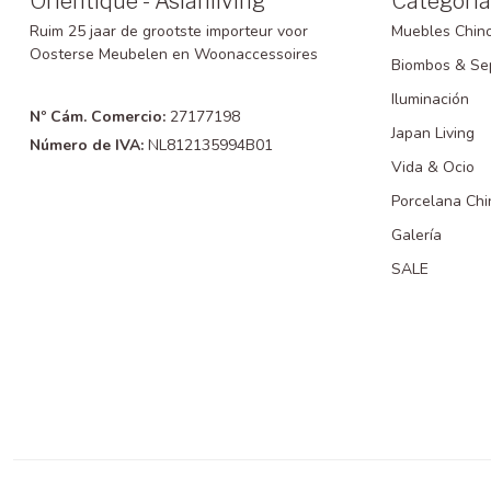
Orientique - Asianliving
Categoría
Ruim 25 jaar de grootste importeur voor
Muebles Chin
Oosterse Meubelen en Woonaccessoires
Biombos & Se
Iluminación
Nº Cám. Comercio:
27177198
Japan Living
Número de IVA:
NL812135994B01
Vida & Ocio
Porcelana Chi
Galería
SALE