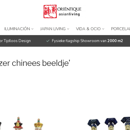
ILUMINACIÓN
JAPAN LIVING
VIDA & OCIO
PORCELA
r Tijdloos Design
Fysieke flagship Showroom van
2000 m2
er chinees beeldje'