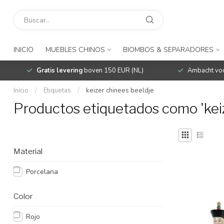
INICIO
MUEBLES CHINOS
BIOMBOS & SEPARADORES
Gratis levering
boven 150 EUR (NL)
Ambacht voo
Inicio
/
Etiquetas
/
keizer chinees beeldje
Productos etiquetados como 'keiz
Material
Porcelana
Color
Rojo