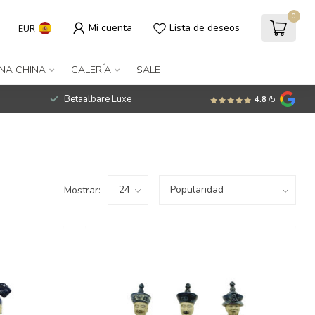
0
Mi cuenta
Lista de deseos
EUR
NA CHINA
GALERÍA
SALE
Betaalbare Luxe
4.8
/5
Mostrar: