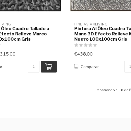
LIVING
FINE ASIANLIVING
l Óleo Cuadro Tallado a
Pintura Al Óleo Cuadro Ta
fecto Relieve Marco
Mano 3D Efecto Relieve 
0x100cm Gris
Negro 100x100cm Gris
315,00
€438,00
ar
Comparar
Mostrando
1
-
8
de 8