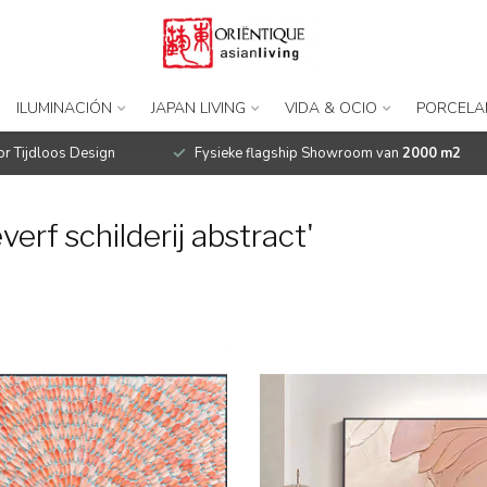
ILUMINACIÓN
JAPAN LIVING
VIDA & OCIO
PORCELA
r Tijdloos Design
Fysieke flagship Showroom van
2000 m2
erf schilderij abstract'