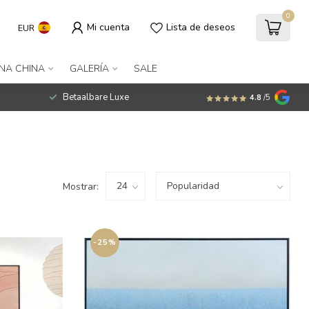
0
Mi cuenta
Lista de deseos
EUR
NA CHINA
GALERÍA
SALE
Betaalbare Luxe
4.8
/5
Mostrar:
-25%