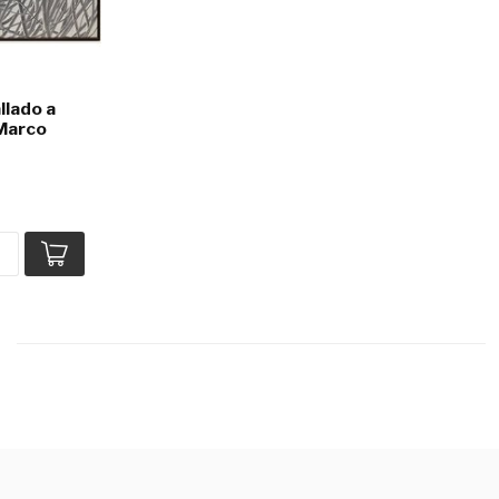
llado a
Marco