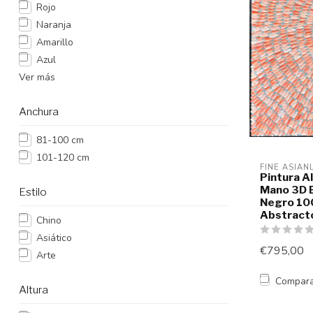
Rojo
Naranja
Amarillo
Azul
Ver más
Anchura
81-100 cm
101-120 cm
FINE ASIAN
Pintura A
Mano 3D E
Estilo
Negro 10
Abstract
Chino
Asiático
€795,00
Arte
Compar
Altura