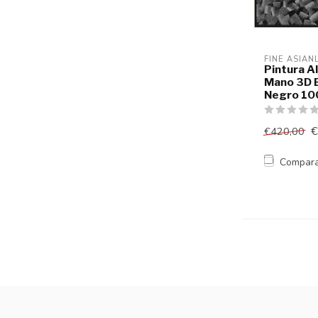
FINE ASIAN
Pintura A
Mano 3D E
Negro 10
€
€420,00
Compar