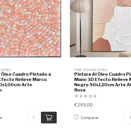
LIVING
FINE ASIANLIVING
l Óleo Cuadro Pintado a
Pintura Al Óleo Cuadro P
fecto Relieve Marco
Mano 3D Efecto Relieve 
0x100cm Arte
Negro 90x120cm Arte A
o
Rosa
€295,00
ar
Comparar