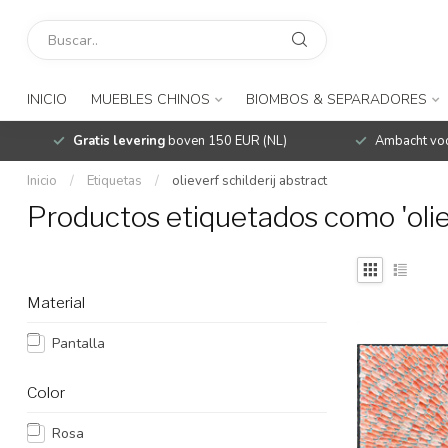
INICIO
MUEBLES CHINOS
BIOMBOS & SEPARADORES
Gratis levering
boven 150 EUR (NL)
Ambacht voo
Inicio
/
Etiquetas
/
olieverf schilderij abstract
Productos etiquetados como 'oliev
Material
Pantalla
Color
Rosa