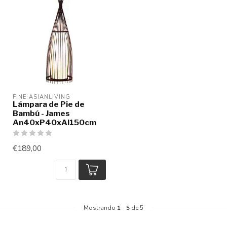
FINE ASIANLIVING
Lámpara de Pie de
Bambú - James
An40xP40xAl150cm
€189,00
Mostrando
1
-
5
de 5