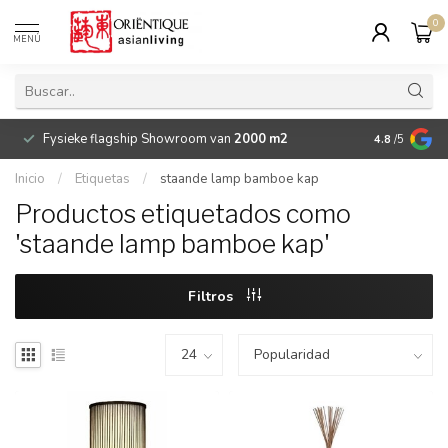
0
MENÚ
Fysieke flagship Showroom van
2000 m2
Betaalbare 
4.8
/5
Inicio
/
Etiquetas
/
staande lamp bamboe kap
Productos etiquetados como
'staande lamp bamboe kap'
Filtros