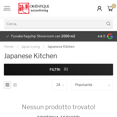
0
MENU
Fysieke flagship Showroom van
2000 m2
Betaalbare 
4.8
/5
Home
/
Japan Living
/
Japanese Kitchen
Japanese Kitchen
FILTRI
Nessun prodotto trovato!