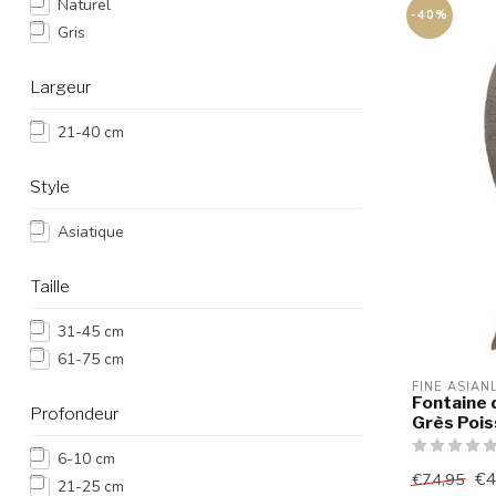
Naturel
-40%
Gris
Largeur
21-40 cm
Style
Asiatique
Taille
31-45 cm
61-75 cm
FINE ASIAN
Fontaine 
Profondeur
Grès Poi
6-10 cm
€4
€74,95
21-25 cm