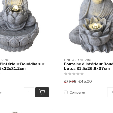
LIVING
FINE ASIANLIVING
d'Intérieur Bouddha sur
Fontaine d'Intérieur Bou
.5x22x31.2cm
Lotus 31.5x26.8x37cm
€45,00
€79,95
er
Comparer