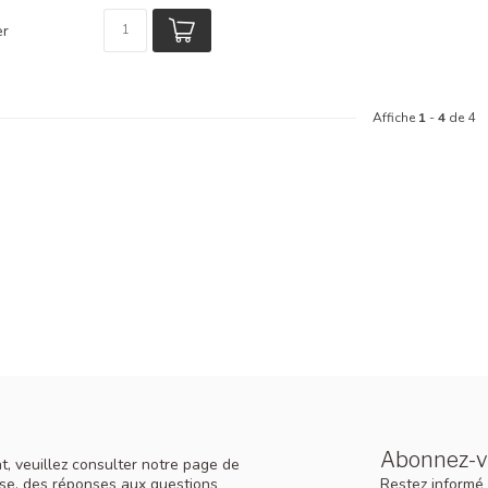
er
Affiche
1
-
4
de 4
Abonnez-vo
, veuillez consulter notre page de
Restez informé 
rise, des réponses aux questions