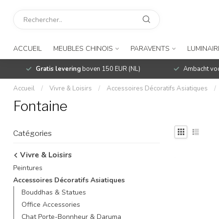
ACCUEIL
MEUBLES CHINOIS
PARAVENTS
LUMINAIR
Gratis levering
boven 150 EUR (NL)
Ambacht voo
Accueil
/
Vivre & Loisirs
/
Accessoires Décoratifs Asiatiques
/
Fontaine
Catégories
Vivre & Loisirs
Peintures
Accessoires Décoratifs Asiatiques
Bouddhas & Statues
Office Accessories
Chat Porte-Bonnheur & Daruma