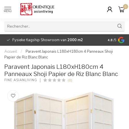
0
MENU
Fysieke flagship Showroom van
2000 m2
Betaalbare 
4.8
/5
Accueil
/
Paravent Japonais L180xH180cm 4 Panneaux Shoji
Papier de Riz Blanc Blanc
Paravent Japonais L180xH180cm 4
Panneaux Shoji Papier de Riz Blanc Blanc
(0)
FINE ASIANLIVING