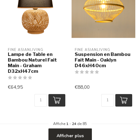
FINE ASIANLIVING
FINE ASIANLIVING
Lampe de Table en
Suspension en Bambou
Bambou Naturel Fait
Fait Main - Oaklyn
Main - Graham
D46xH40cm
D32xH47cm
€64,95
€88,00
Affiche
1
-
24
de 85
Afficher plus