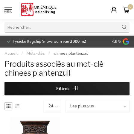
0
MENU
Fysieke flagship Showroom van
2000 m2
Betaalbare 
4.8
/5
Accueil
/
Mots-clés
/
chinees plantenzuil
Produits associés au mot-clé
chinees plantenzuil
Filtres