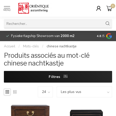
0
MENU
Fysieke flagship Showroom van
2000 m2
Betaalbare 
4.8
/5
Accueil
/
Mots-clés
/
chinese nachtkastje
Produits associés au mot-clé
chinese nachtkastje
Filtres