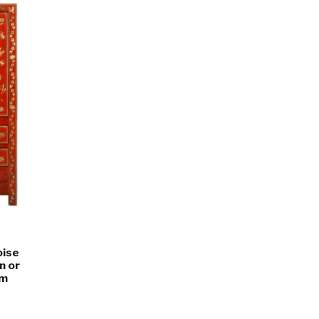
oise
n or
cm