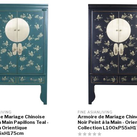
LIVING
FINE ASIANLIVING
e Mariage Chinoise
Armoire de Mariage Chin
a Main Papillons Teal -
Noir Peint à la Main - Ori
n Orientique
Collection L100xP55xH
5xH175cm