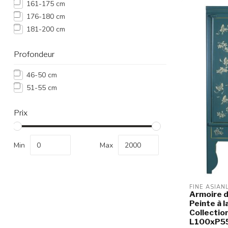
161-175 cm
176-180 cm
181-200 cm
Profondeur
46-50 cm
51-55 cm
Prix
Min
Max
FINE ASIAN
Armoire d
Peinte à l
Collectio
L100xP5