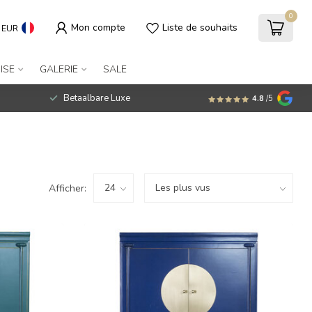
0
Mon compte
Liste de souhaits
EUR
ISE
GALERIE
SALE
Betaalbare Luxe
4.8
/5
Afficher: