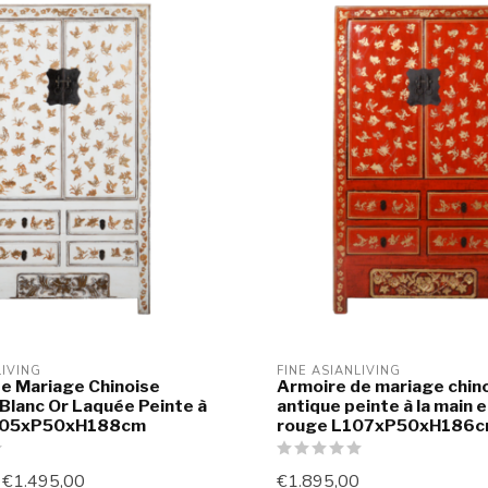
LIVING
FINE ASIANLIVING
e Mariage Chinoise
Armoire de mariage chin
Blanc Or Laquée Peinte à
antique peinte à la main e
L105xP50xH188cm
rouge L107xP50xH186
€1.495,00
€1.895,00