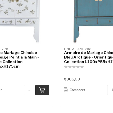
LIVING
FINE ASIANLIVING
e Mariage Chinoise
Armoire de Mariage Chino
ige Peint à la Main -
Bleu Arctique - Orientiqu
e Collection
Collection L100xP55xH
5xH175cm
€985,00
er
Comparer