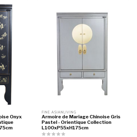
FINE ASIANLIVING
oise Onyx
Armoire de Mariage Chinoise Gris
entique
Pastel - Orientique Collection
175cm
L100xP55xH175cm