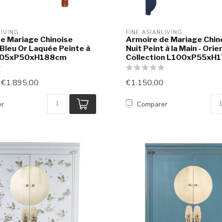
LIVING
FINE ASIANLIVING
e Mariage Chinoise
Armoire de Mariage Chin
Bleu Or Laquée Peinte à
Nuit Peint à la Main - Ori
L105xP50xH188cm
Collection L100xP55xH
€1.895,00
€1.150,00
er
Comparer