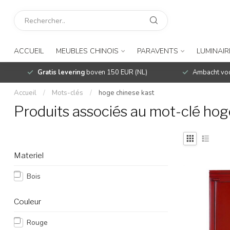
ACCUEIL
MEUBLES CHINOIS
PARAVENTS
LUMINAIR
Gratis levering
boven 150 EUR (NL)
Ambacht voo
Accueil
/
Mots-clés
/
hoge chinese kast
Produits associés au mot-clé hog
Materiel
Bois
Couleur
Rouge