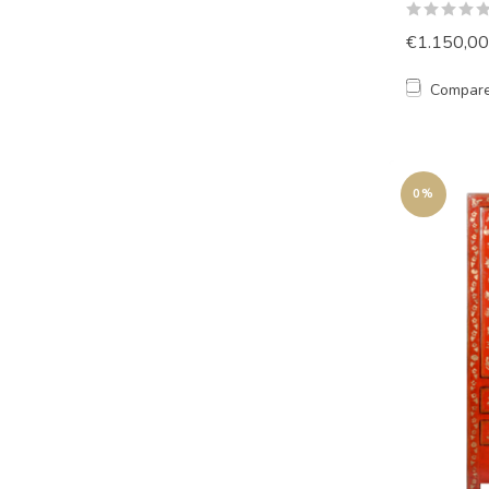
€1.150,00
Compar
0%