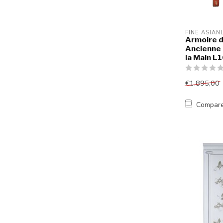
FINE ASIAN
Armoire d
Ancienne 
la Main 
€1.895,00
Compar