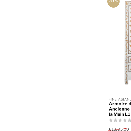
-21%
FINE ASIAN
Armoire d
Ancienne 
la Main 
€1.895,00