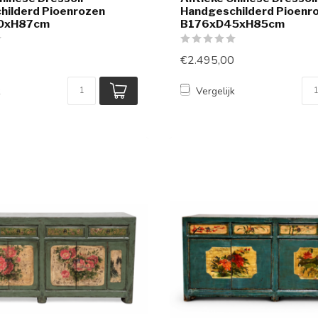
hilderd Pioenrozen
Handgeschilderd Pioenr
0xH87cm
B176xD45xH85cm
€2.495,00
k
Vergelijk