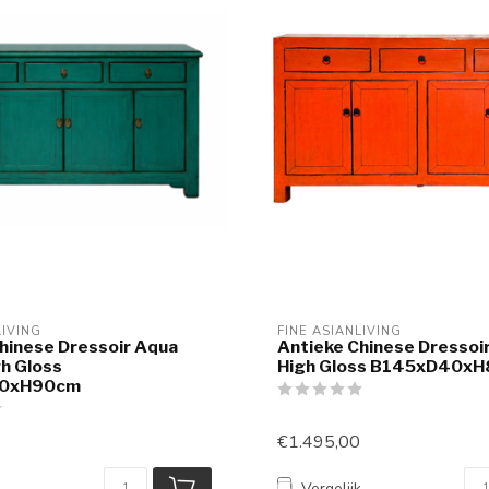
LIVING
FINE ASIANLIVING
hinese Dressoir Aqua
Antieke Chinese Dressoi
h Gloss
High Gloss B145xD40x
0xH90cm
€1.495,00
k
Vergelijk