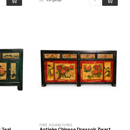
FINE ASIANLIVING
 Teal
Antieke Chinese Dressoir Zwart