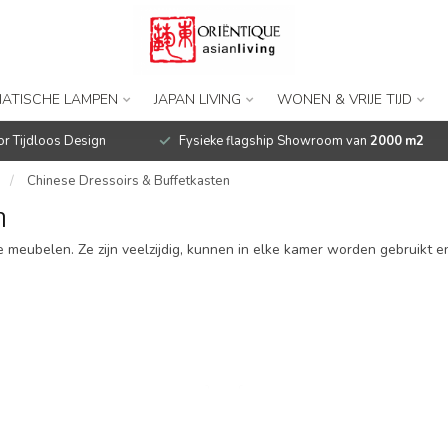
IATISCHE LAMPEN
JAPAN LIVING
WONEN & VRIJE TIJD
r Tijdloos Design
Fysieke flagship Showroom van
2000 m2
/
Chinese Dressoirs & Buffetkasten
n
 meubelen. Ze zijn veelzijdig, kunnen in elke kamer worden gebruikt en