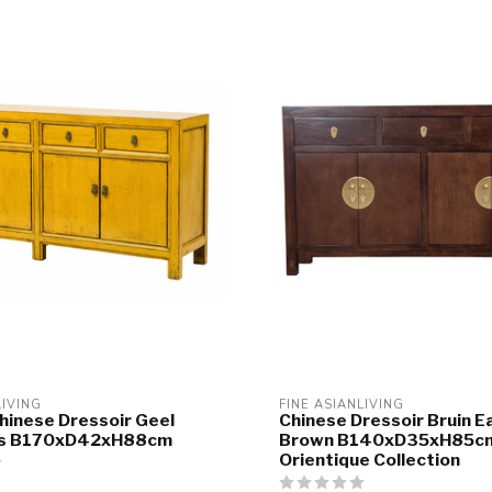
LIVING
FINE ASIANLIVING
hinese Dressoir Geel
Chinese Dressoir Bruin E
ss B170xD42xH88cm
Brown B140xD35xH85cm
Orientique Collection