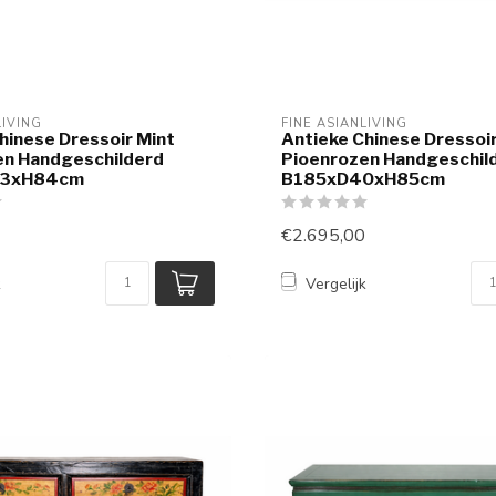
LIVING
FINE ASIANLIVING
hinese Dressoir Mint
Antieke Chinese Dressoir
en Handgeschilderd
Pioenrozen Handgeschil
3xH84cm
B185xD40xH85cm
€2.695,00
k
Vergelijk