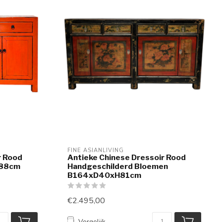
FINE ASIANLIVING
r Rood
Antieke Chinese Dressoir Rood
H88cm
Handgeschilderd Bloemen
B164xD40xH81cm
€2.495,00
Vergelijk