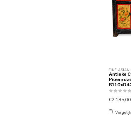
FINE ASIAN
Antieke C
Pioenroz
B110xD4
€2.195,00
Vergelij