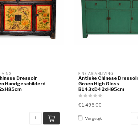
LIVING
FINE ASIANLIVING
hinese Dressoir
Antieke Chinese Dressoi
en Handgeschilderd
Groen High Gloss
2xH85cm
B143xD42xH85cm
€1.495,00
k
Vergelijk