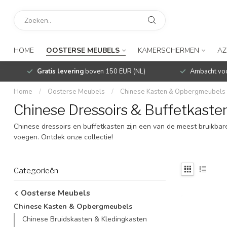
HOME
OOSTERSE MEUBELS
KAMERSCHERMEN
AZ
Gratis levering
boven 150 EUR (NL)
Ambacht voo
Home
/
Oosterse Meubels
/
Chinese Kasten & Opbergmeubels
Chinese Dressoirs & Buffetkaste
Chinese dressoirs en buffetkasten zijn een van de meest bruikbare
voegen. Ontdek onze collectie!
Categorieën
Oosterse Meubels
Chinese Kasten & Opbergmeubels
Chinese Bruidskasten & Kledingkasten