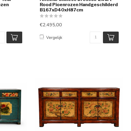
ozen
Rood Pioenrozen Handgeschilderd
B167xD40xH87cm
€2.495,00
Vergelijk