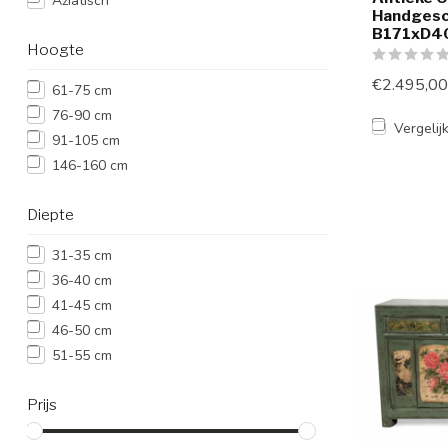
Aziatisch
Handgesc
B171xD4
Hoogte
€2.495,00
61-75 cm
76-90 cm
Vergelij
91-105 cm
146-160 cm
Diepte
31-35 cm
36-40 cm
41-45 cm
46-50 cm
51-55 cm
Prijs