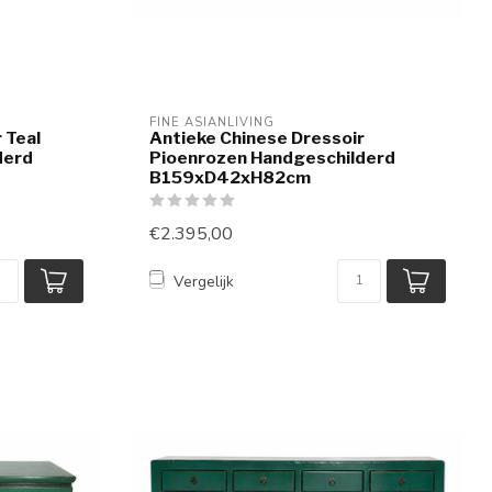
FINE ASIANLIVING
 Teal
Antieke Chinese Dressoir
derd
Pioenrozen Handgeschilderd
B159xD42xH82cm
€2.395,00
Vergelijk