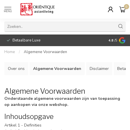
0
MENU
Betaalbare Luxe
4.8
/5
Home
/
Algemene Voorwaarden
Over ons
Algemene Voorwaarden
Disclaimer
Betaa
Algemene Voorwaarden
Onderstaande algemene voorwaarden zijn van toepassing
op aankopen via onze webshop.
Inhoudsopgave
Artikel 1 - Definities