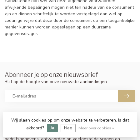
Aanvullende dan wel van deze algemene voorwaarden
afwijkende bepalingen mogen niet ten nadele van de consument
zijn en dienen schriftelijk te worden vastgelegd dan wel op
zodanige wijze dat deze door de consument op een toegankelijke
manier kunnen worden opgeslagen op een duurzame
gegevensdrager.
Abonneer je op onze nieuwsbrief
Blijf op de hoogte van onze nieuwste aanbiedingen
Wij slaan cookies op om onze website te verbeteren. Is dat
Meer informatie
Als u vragen heeft over onze producten of uw aankoop, bezoek
akkoord?
Ja
Nee
Meer over cookies »
dan onze klantenservicepagina. Hier vindt u onze
bedrijfsgegevens, antwoorden op veelgestelde vragen en