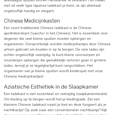
alledaagse spullen binnen handbereik te bewaren. Het maakt
niet uit welk type Japanse ladekast je kiest, ze zijn allemaal
ongelooflijk handig en elegant.
Chinese Medicijnkasten
Een soort traditionele Chinese ladekast is de Chinese
apothekerskast ('yaochu' in het Chinees). Het is essentieel voor
degenen die veel kleine spullen moeten opbergen en
organiseren. Oorspronkelijk worden medicijnkastjes door Chinese
artsen gebruikt om kruiden in op te bergen. De vele lades zijn
echter ongelooflijk veelzijdig. Je kunt kleine voorwerpen en
snuisterijen opbergen die gemakkelijk verloren gaan in grotere
lades, terwijl je ze tegelijkertijd kunt rangschikken. Het
organiseren van je kleine spullen wordt kinderspel met onze
Chinese medicijnkastjes!
Aziatische Esthetiek in de Slaapkamer
Een ladekast is een essentieel en veelzijdig slaapkamermeubel.
Om kleding op te bergen wordt het je kledinglade. Zet een
kleinere Chinese ladekast naast je bed en deze fungeert als je
nachtkastje! Op zoek naar een conventioneler nachtkastje? Kijk