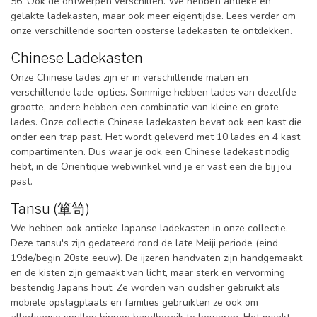
56. Ook de ontwerpen verschillen. We hebben antieke en
gelakte ladekasten, maar ook meer eigentijdse. Lees verder om
onze verschillende soorten oosterse ladekasten te ontdekken.
Chinese Ladekasten
Onze Chinese lades zijn er in verschillende maten en
verschillende lade-opties. Sommige hebben lades van dezelfde
grootte, andere hebben een combinatie van kleine en grote
lades. Onze collectie Chinese ladekasten bevat ook een kast die
onder een trap past. Het wordt geleverd met 10 lades en 4 kast
compartimenten. Dus waar je ook een Chinese ladekast nodig
hebt, in de Orientique webwinkel vind je er vast een die bij jou
past.
Tansu (箪笥)
We hebben ook antieke Japanse ladekasten in onze collectie.
Deze tansu's zijn gedateerd rond de late Meiji periode (eind
19de/begin 20ste eeuw). De ijzeren handvaten zijn handgemaakt
en de kisten zijn gemaakt van licht, maar sterk en vervorming
bestendig Japans hout. Ze worden van oudsher gebruikt als
mobiele opslagplaats en families gebruikten ze ook om