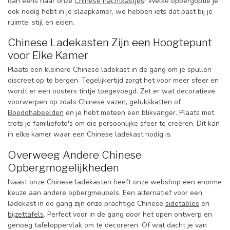
dan eens naar onze
Chinese nachtkastjes
! Welke opbergoptie je
ook nodig hebt in je slaapkamer, we hebben iets dat past bij je
ruimte, stijl en eisen.
Chinese Ladekasten Zijn een Hoogtepunt
voor Elke Kamer
Plaats een kleinere Chinese ladekast in de gang om je spullen
discreet op te bergen. Tegelijkertijd zorgt het voor meer sfeer en
wordt er een oosters tintje toegevoegd. Zet er wat decoratieve
voorwerpen op zoals
Chinese vazen
,
gelukskatten
of
Boeddhabeelden
en je hebt meteen een blikvanger. Plaats met
trots je familiefoto's om die persoonlijke sfeer te creëren. Dit kan
in elke kamer waar een Chinese ladekast nodig is.
Overweeg Andere Chinese
Opbergmogelijkheden
Naast onze Chinese ladekasten heeft onze webshop een enorme
keuze aan andere opbergmeubels. Een alternatief voor een
ladekast in de gang zijn onze prachtige Chinese
sidetables
en
bijzettafels
. Perfect voor in de gang door het open ontwerp en
genoeg tafeloppervlak om te decoreren. Of wat dacht je van