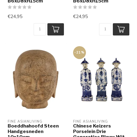
B6xD8xH15cm
B6xD8xH15cm
€24,95
€24,95
-21%
FINE ASIANLIVING
FINE ASIANLIVING
Boeddhahoofd Steen
Chinese Keizers
Handgesneden
Porselein Drie
10x10cm
Generaties Blauw Wit