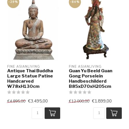
-29%
-84%
FINE ASIANLIVING
FINE ASIANLIVING
Antique Thai Buddha
Guan Yu Beeld Guan
Large Statue Patine
Gong Porselein
Handcarved
Handbeschilderd
W78xH130cm
B85xD70xH205cm
€3.495,00
€1.899,00
€4.895,00
€12.000,00