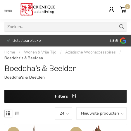
0
MENU
Betaalbare Luxe
4.8
/5
Home
/
Wonen & Vrije Tijd
/
Aziatische Woonaccessoires
/
Boeddha's & Beelden
Boeddha's & Beelden
Boeddha's & Beelden
Filters