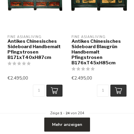
FINE ASIANLIVING
FINE ASIANLIVING
Antikes Chinesisches
Antikes Chinesisches
Sideboard Handbemalt
Sideboard Blaugrün
Pfingstrosen
Handbemalt
B171xT40xH87cm
Pfingstrosen
B176xT45xH85cm
€2.495,00
€2.495,00
Zeige
1
-
24
von 204
Mehr anzeigen