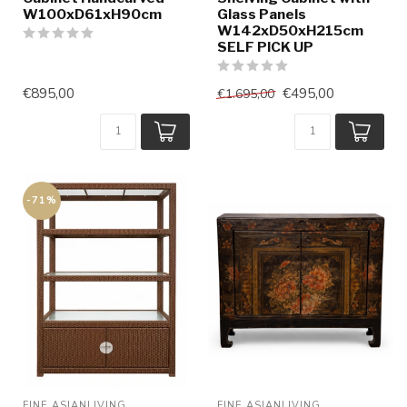
W100xD61xH90cm
Glass Panels
W142xD50xH215cm
SELF PICK UP
€895,00
€495,00
€1.695,00
-71%
FINE ASIANLIVING
FINE ASIANLIVING