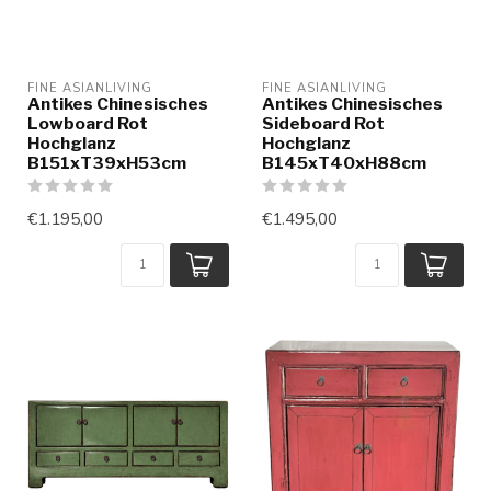
FINE ASIANLIVING
FINE ASIANLIVING
Antikes Chinesisches
Antikes Chinesisches
Lowboard Rot
Sideboard Rot
Hochglanz
Hochglanz
B151xT39xH53cm
B145xT40xH88cm
€1.195,00
€1.495,00