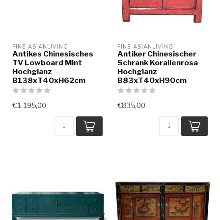
FINE ASIANLIVING
FINE ASIANLIVING
Antikes Chinesisches
Antiker Chinesischer
TV Lowboard Mint
Schrank Korallenrosa
Hochglanz
Hochglanz
B138xT40xH62cm
B83xT40xH90cm
€1.195,00
€835,00