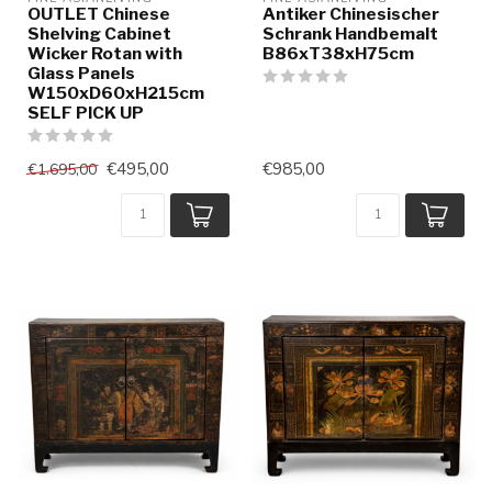
OUTLET Chinese
Antiker Chinesischer
Shelving Cabinet
Schrank Handbemalt
Wicker Rotan with
B86xT38xH75cm
Glass Panels
W150xD60xH215cm
SELF PICK UP
€495,00
€985,00
€1.695,00