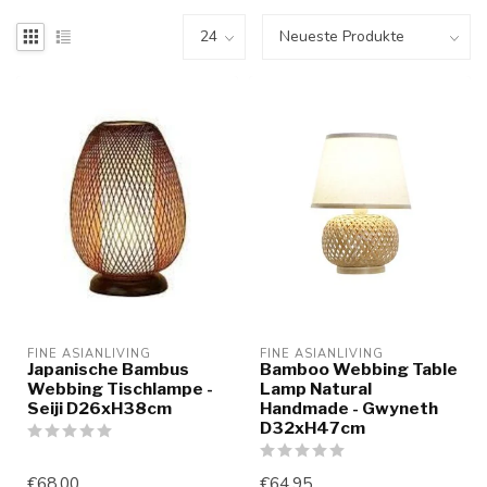
FINE ASIANLIVING
FINE ASIANLIVING
Japanische Bambus
Bamboo Webbing Table
Webbing Tischlampe -
Lamp Natural
Seiji D26xH38cm
Handmade - Gwyneth
D32xH47cm
€68,00
€64,95