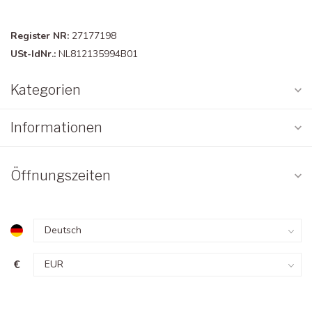
Register NR:
27177198
USt-IdNr.:
NL812135994B01
Kategorien
Informationen
Öffnungszeiten
€