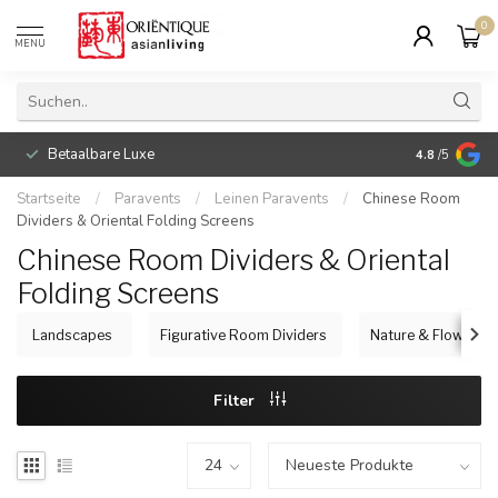
0
MENU
Betaalbare Luxe
4.8
/5
Startseite
/
Paravents
/
Leinen Paravents
/
Chinese Room
Dividers & Oriental Folding Screens
Chinese Room Dividers & Oriental
Folding Screens
Landscapes
Figurative Room Dividers
Nature & Flowers
Filter