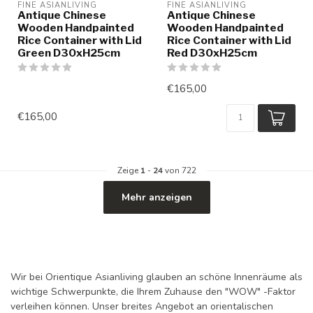
FINE ASIANLIVING
FINE ASIANLIVING
Antique Chinese
Antique Chinese
Wooden Handpainted
Wooden Handpainted
Rice Container with Lid
Rice Container with Lid
Green D30xH25cm
Red D30xH25cm
€165,00
€165,00
Zeige
1
-
24
von 722
Mehr anzeigen
Wir bei Orientique Asianliving glauben an schöne Innenräume als
wichtige Schwerpunkte, die Ihrem Zuhause den "WOW" -Faktor
verleihen können. Unser breites Angebot an orientalischen