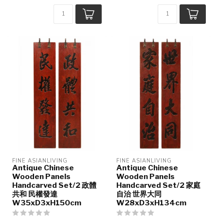
FINE ASIANLIVING
FINE ASIANLIVING
Antique Chinese
Antique Chinese
Wooden Panels
Wooden Panels
Handcarved Set/2 政體
Handcarved Set/2 家庭
共和 民權發達
自治 世界大同
W35xD3xH150cm
W28xD3xH134cm