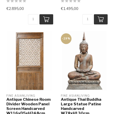
€2.895,00
€1.495,00
-29%
FINE ASIANLIVING
FINE ASIANLIVING
Antique Chinese Room
Antique Thai Buddha
Divider Wooden Panel
Large Statue Patine
Screen Handcarved
Handcarved
W116xD5xH248cm
W78xH130cm