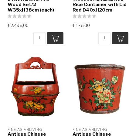
Wood Set/2
Rice Container with Lid
W35xH38cm (each)
Red D40xH20cm
€2.495,00
€178,00
FINE ASIANLIVING
FINE ASIANLIVING
Antique Chinese
Antique Chinese