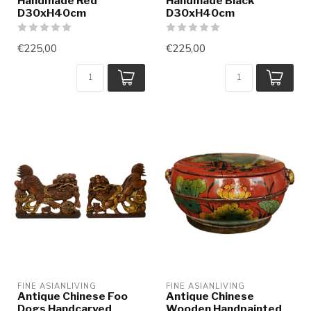
Handmade Red
Handmade Black
D30xH40cm
D30xH40cm
€225,00
€225,00
FINE ASIANLIVING
FINE ASIANLIVING
Antique Chinese Foo
Antique Chinese
Dogs Handcarved
Wooden Handpainted