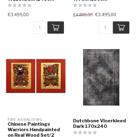
€3.495,00
€3.495,00
€4.895,00
FINE ASIANLIVING
Dutchbone Vloerkleed
Chinese Paintings
Dark 170x240
Warriors Handpainted
on Real Wood Set/2