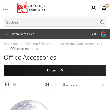
0
MENU
Betaalbare Luxe
4.8
/5
Startseite
/
Wohnen & Freizeit
/
Asiatische Wohnaccessoires
/
Office Accessories
Office Accessories
Filter