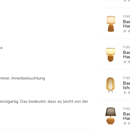
FIN
Ba
Ha
pe
FIN
Ba
Ha
immer, Innenbeleuchtung
FIN
Ba
Is
nzigartig. Das bedeutet, dass es leicht von der
FIN
Ba
Ha