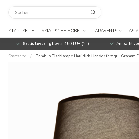
Bambus Tischlampe Natürlich Handgefertig
STARTSEITE
ASIATISCHE MÖBEL
PARAVENTS
ASIA
Gratis levering
boven 150 EUR (NL)
Ambacht voo
Startseite
/
Bambus Tischlampe Natürlich Handgefertigt - Graha