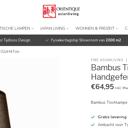
t - Graham D32xH47cm
TISCHE LAMPEN
JAPAN LIVING
WOHNEN & FREIZEIT
C
r Tijdloos Design
Fysieke flagship Showroom van
2000 m2
m D32xH47cm
FINE ASIANLIVING
Bambus Ti
Handgefe
€64,95
Inkl. Mw
Bambus Tischlampe 
Gratis levering
Ambacht voor Ti