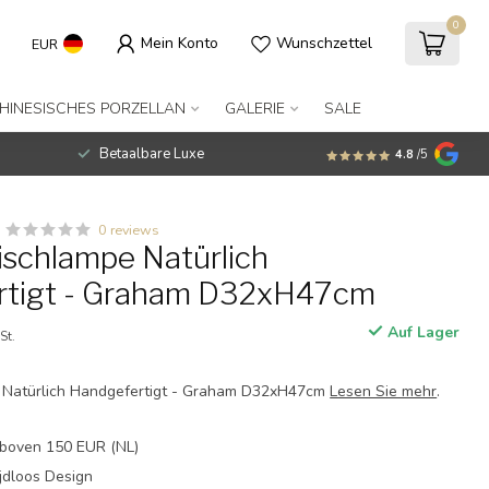
0
Mein Konto
Wunschzettel
EUR
€64,95
Zum Warenkorb hinzufügen
Inkl. MwSt.
HINESISCHES PORZELLAN
GALERIE
SALE
Betaalbare Luxe
4.8
/5
0 reviews
schlampe Natürlich
rtigt - Graham D32xH47cm
Auf Lager
St.
Natürlich Handgefertigt - Graham D32xH47cm
Lesen Sie mehr
.
boven 150 EUR (NL)
jdloos Design