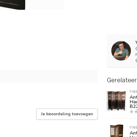
Gerelatee
FIN
An
Ha
B2
Je beoordeling toevoegen
FIN
An