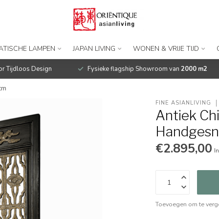
IATISCHE LAMPEN
JAPAN LIVING
WONEN & VRIJE TIJD
r Tijdloos Design
Fysieke flagship Showroom van
2000 m2
cm
FINE ASIANLIVING
Antiek Ch
Handges
€2.895,00
In
Toevoegen om te verge