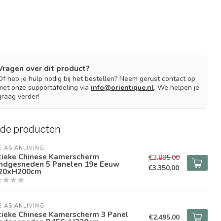
Vragen over dit product?
Of heb je hulp nodig bij het bestellen? Neem gerust contact op
met onze supportafdeling via
info@orientique.nl
. We helpen je
graag verder!
rde producten
E ASIANLIVING
tieke Chinese Kamerscherm
€3.895,00
ndgesneden 5 Panelen 19e Eeuw
€3.350,00
20xH200cm
E ASIANLIVING
tieke Chinese Kamerscherm 3 Panel
€2.495,00