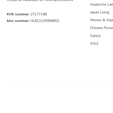
Aziatische La
Japan Living
KVK nummer:
27177198
Wonen & Vrije
btw-nummer:
NL812135994B01
Chinees Porse
Galerij
SALE