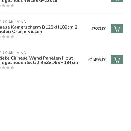
ndgesneden B156xH230cm
E ASIANLIVING
inese Kamerscherm B120xH180cm 2
€580,00
elen Oranje Vissen
E ASIANLIVING
tieke Chinese Wand Panelen Hout
€1.495,00
ndgesneden Set/2 B53xD5xH184cm