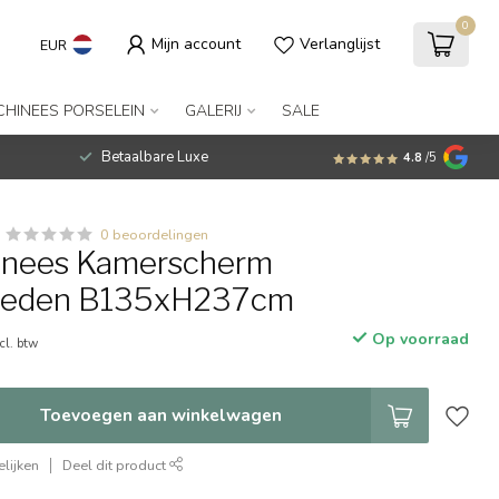
0
Mijn account
Verlanglijst
EUR
CHINEES PORSELEIN
GALERIJ
SALE
Betaalbare Luxe
4.8
/5
0 beoordelingen
inees Kamerscherm
neden B135xH237cm
Op voorraad
cl. btw
Toevoegen aan winkelwagen
lijken
Deel dit product