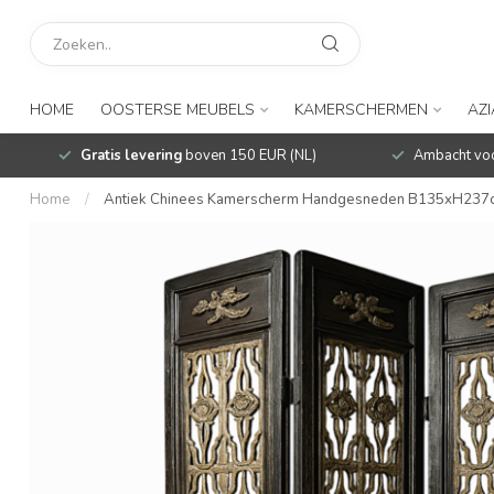
HOME
OOSTERSE MEUBELS
KAMERSCHERMEN
AZ
Gratis levering
boven 150 EUR (NL)
Ambacht voo
Home
/
Antiek Chinees Kamerscherm Handgesneden B135xH237