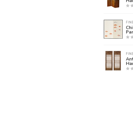
Ha
FIN
Ch
Pan
FIN
An
Ha