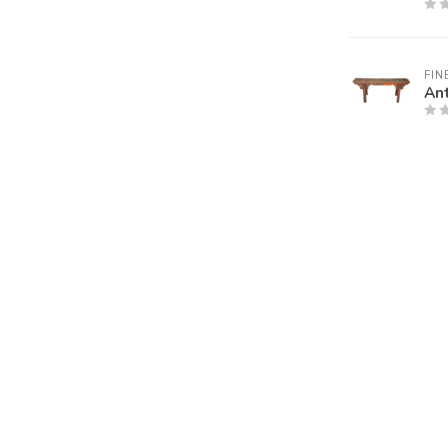
FIN
An