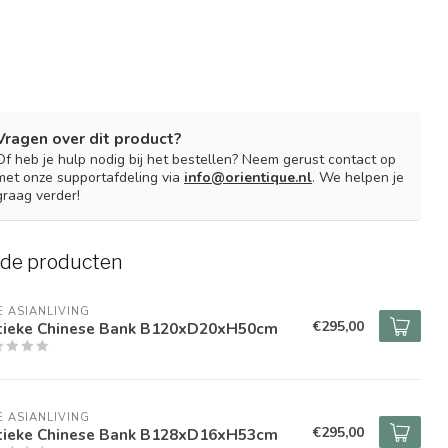
Vragen over dit product?
Of heb je hulp nodig bij het bestellen? Neem gerust contact op
met onze supportafdeling via
info@orientique.nl
. We helpen je
graag verder!
rde producten
E ASIANLIVING
€295,00
tieke Chinese Bank B120xD20xH50cm
E ASIANLIVING
€295,00
tieke Chinese Bank B128xD16xH53cm