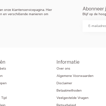
Abonneer j
n onze klantenservicepagina. Hier
Blijf op de ho
en en verschillende manieren om
eën
Informatie
bels
Over ons
en
Algemene Voorwaarden
mpen
Disclaimer
Betaalmethoden
 Tijd
Veelgestelde Vragen
lein
Retourbeleid