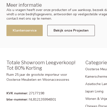
Meer informatie
Als u vragen heeft over onze producten of uw aankoop, bezoek da
vindt u onze bedrijfsgegevens, antwoorden op veelgestelde vrag
contact met ons op te nemen.
Klantenservice
Bekijk onze Projecten
Totale Showroom Leegverkoop!
Categori
Tot 80% Korting
Oosterse Meu
Ruim 25 jaar de grootste importeur voor
Kamerscherm
Oosterse Meubelen en Woonaccessoires
Aziatische La
Japan Living
KVK nummer:
27177198
Wonen & Vrije
btw-nummer:
NL812135994B01
Chinees Porse