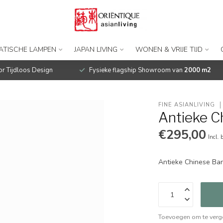
IATISCHE LAMPEN
JAPAN LIVING
WONEN & VRIJE TIJD
r Tijdloos Design
Fysieke flagship Showroom van
2000 m2
FINE ASIANLIVING
Antieke 
€295,00
Incl. 
Antieke Chinese B
Toevoegen om te verge