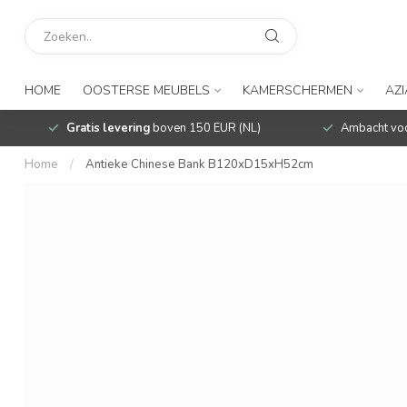
HOME
OOSTERSE MEUBELS
KAMERSCHERMEN
AZ
Gratis levering
boven 150 EUR (NL)
Ambacht voo
Home
/
Antieke Chinese Bank B120xD15xH52cm