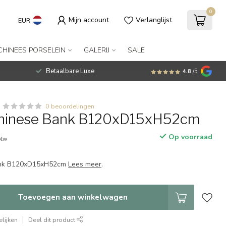
0
Mijn account
Verlanglijst
EUR
CHINEES PORSELEIN
GALERIJ
SALE
Betaalbare Luxe
4.8
/5
0 beoordelingen
Chinese Bank B120xD15xH52cm
Op voorraad
btw
ank B120xD15xH52cm
Lees meer
.
Toevoegen aan winkelwagen
lijken
Deel dit product