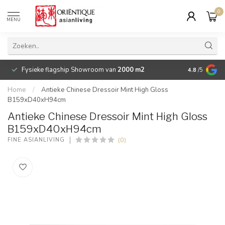
0
MENU
Fysieke flagship Showroom van
2000 m2
Betaalbare 
4.8
/5
Home
/
Antieke Chinese Dressoir Mint High Gloss
B159xD40xH94cm
Antieke Chinese Dressoir Mint High Gloss
B159xD40xH94cm
(0)
FINE ASIANLIVING