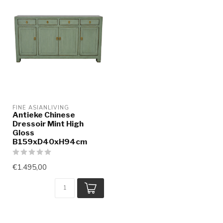
FINE ASIANLIVING
Antieke Chinese
Dressoir Mint High
Gloss
B159xD40xH94cm
€1.495,00