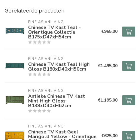
Gerelateerde producten
FINE ASIANLIVING
Chinese TV Kast Teal -
€965,00
Orientique Collectie
B175xD47xH54cm
FINE ASIANLIVING
Chinese TV Kast Teal High
€1.495,00
Gloss B180xD40xH50cm
FINE ASIANLIVING
Antieke Chinese TV Kast
€1.195,00
Mint High Gloss
B138xD40xH62cm
FINE ASIANLIVING
Chinese TV Kast Geel
€625,00
Marigold Yellow - Orientique