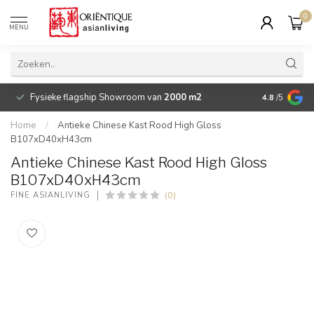
0
MENU
Fysieke flagship Showroom van
2000 m2
Betaalbare 
4.8
/5
Home
/
Antieke Chinese Kast Rood High Gloss
B107xD40xH43cm
Antieke Chinese Kast Rood High Gloss
B107xD40xH43cm
(0)
FINE ASIANLIVING