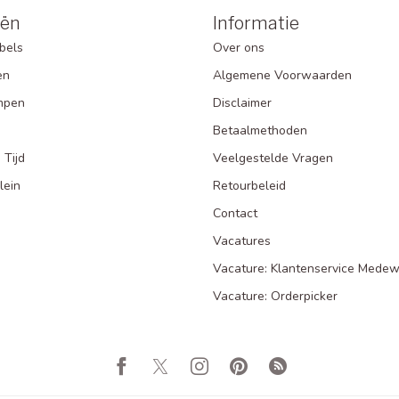
eën
Informatie
bels
Over ons
en
Algemene Voorwaarden
mpen
Disclaimer
Betaalmethoden
 Tijd
Veelgestelde Vragen
lein
Retourbeleid
Contact
Vacatures
Vacature: Klantenservice Medew
Vacature: Orderpicker