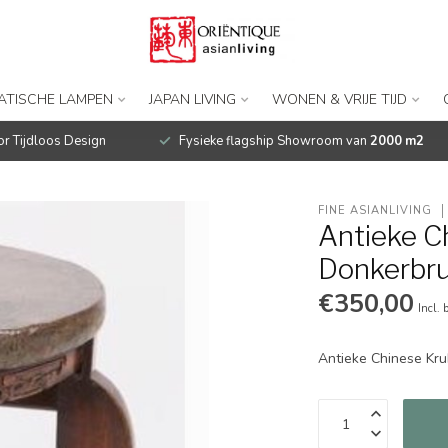
IATISCHE LAMPEN
JAPAN LIVING
WONEN & VRIJE TIJD
r Tijdloos Design
Fysieke flagship Showroom van
2000 m2
FINE ASIANLIVING
Antieke C
Donkerbru
€350,00
Incl. 
Antieke Chinese Kr