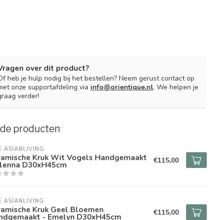
Vragen over dit product?
Of heb je hulp nodig bij het bestellen? Neem gerust contact op
met onze supportafdeling via
info@orientique.nl
. We helpen je
graag verder!
rde producten
E ASIANLIVING
ramische Kruk Wit Vogels Handgemaakt
€115,00
Olenna D30xH45cm
E ASIANLIVING
ramische Kruk Geel Bloemen
€115,00
ndgemaakt - Emelyn D30xH45cm