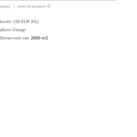
lijken
Deel dit product
boven 150 EUR (NL)
jdloos Design
ip Showroom van
2000 m2