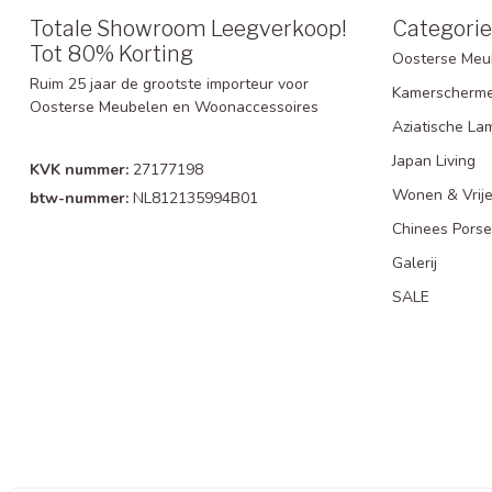
Totale Showroom Leegverkoop!
Categori
Tot 80% Korting
Oosterse Meu
Ruim 25 jaar de grootste importeur voor
Kamerscherm
Oosterse Meubelen en Woonaccessoires
Aziatische La
Japan Living
KVK nummer:
27177198
Wonen & Vrije
btw-nummer:
NL812135994B01
Chinees Porse
Galerij
SALE