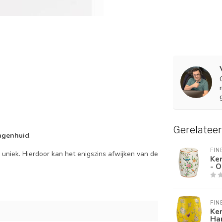
Gerelatee
ngenhuid
.
FIN
uniek. Hierdoor kan het enigszins afwijken van de
Ke
- 
FIN
Ke
Ha