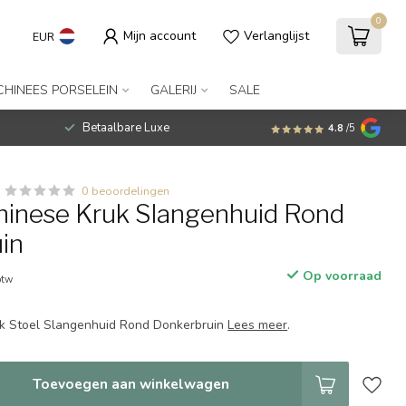
0
Mijn account
Verlanglijst
EUR
CHINEES PORSELEIN
GALERIJ
SALE
Betaalbare Luxe
4.8
/5
0 beoordelingen
hinese Kruk Slangenhuid Rond
in
Op voorraad
btw
uk Stoel Slangenhuid Rond Donkerbruin
Lees meer
.
Toevoegen aan winkelwagen