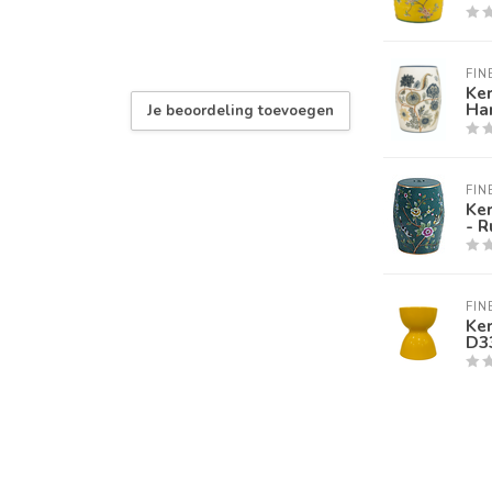
FIN
Ke
Ha
Je beoordeling toevoegen
FIN
Ke
- 
FIN
Ke
D3