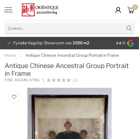
0
MENU
Fysieke flagship Showroom van
2000 m2
Betaalbare 
4.8
/5
Home
/
Antique Chinese Ancestral Group Portrait in Frame
Antique Chinese Ancestral Group Portrait
in Frame
(0)
FINE ASIANLIVING