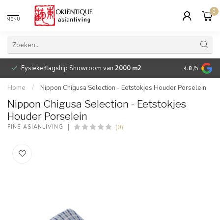
0
MENU
Fysieke flagship Showroom van
2000 m2
Betaalbare 
4.8
/5
Home
/
Nippon Chigusa Selection - Eetstokjes Houder Porselein
Nippon Chigusa Selection - Eetstokjes
Houder Porselein
(0)
FINE ASIANLIVING