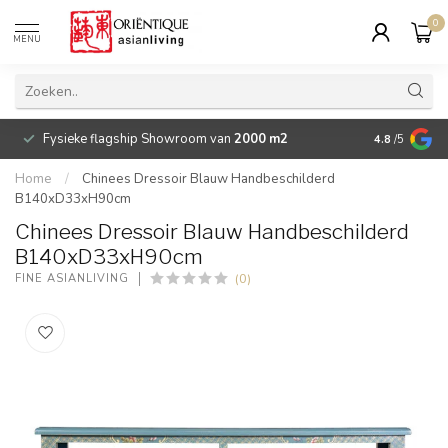
0
MENU
Fysieke flagship Showroom van
2000 m2
Betaalbare 
4.8
/5
Home
/
Chinees Dressoir Blauw Handbeschilderd
B140xD33xH90cm
Chinees Dressoir Blauw Handbeschilderd
B140xD33xH90cm
(0)
FINE ASIANLIVING