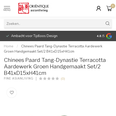
0
MENU
Ambacht voor Tijdloos Design
Fysieke fl
4.8
/5
Home
/
Chinees Paard Tang-Dynastie Terracotta Aardewerk
Groen Handgemaakt Set/2 B41xD15xH41cm
Chinees Paard Tang-Dynastie Terracotta
Aardewerk Groen Handgemaakt Set/2
B41xD15xH41cm
(0)
FINE ASIANLIVING