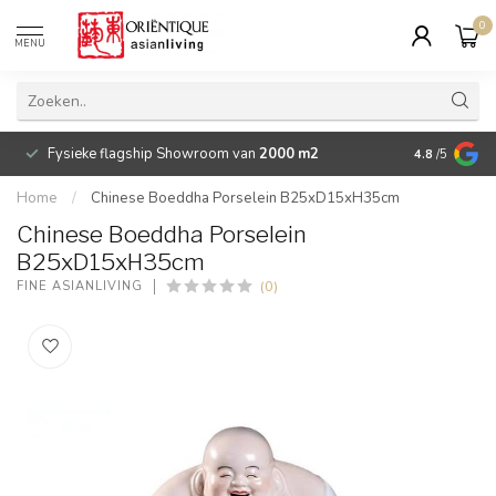
0
MENU
Fysieke flagship Showroom van
2000 m2
Betaalbare 
4.8
/5
Home
/
Chinese Boeddha Porselein B25xD15xH35cm
Chinese Boeddha Porselein
B25xD15xH35cm
(0)
FINE ASIANLIVING