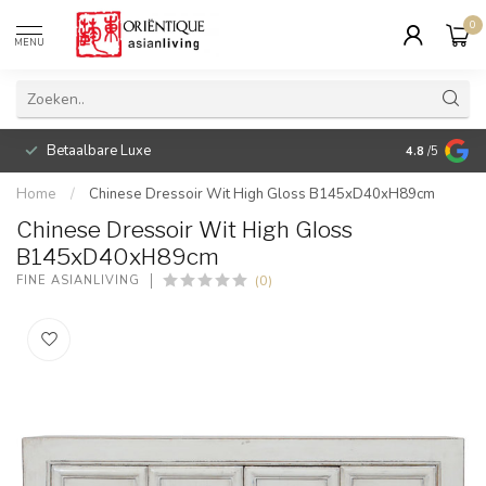
0
MENU
Betaalbare Luxe
4.8
/5
Home
/
Chinese Dressoir Wit High Gloss B145xD40xH89cm
Chinese Dressoir Wit High Gloss
B145xD40xH89cm
(0)
FINE ASIANLIVING