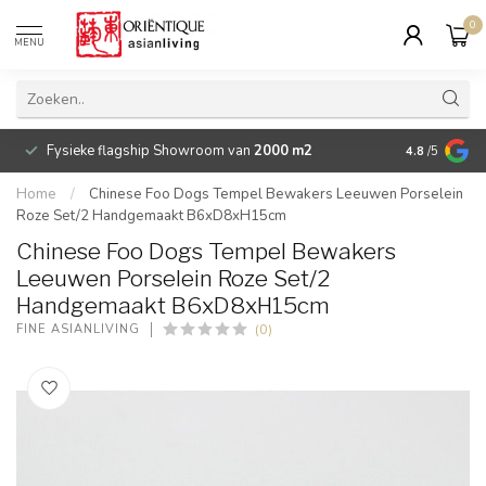
0
MENU
Fysieke flagship Showroom van
2000 m2
Betaalbare 
4.8
/5
Home
/
Chinese Foo Dogs Tempel Bewakers Leeuwen Porselein
Roze Set/2 Handgemaakt B6xD8xH15cm
Chinese Foo Dogs Tempel Bewakers
Leeuwen Porselein Roze Set/2
Handgemaakt B6xD8xH15cm
(0)
FINE ASIANLIVING