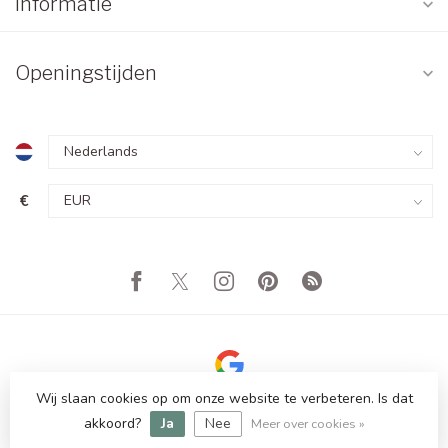
Informatie
Openingstijden
€
Wij slaan cookies op om onze website te verbeteren. Is dat
© Copyright 2026 Totale Showroom Leegverkoop! Tot 80%
akkoord?
Ja
Nee
Korting
Meer over cookies »