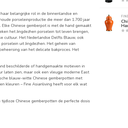
aar belangrijke rol in de binnenlandse en
FIN
noude porseleinproductie die meer dan 1.700 jaar
Ch
Ha
g. Elke Chinese gemberpot is met de hand gemaakt
ken het Jingdezhen porselein tot leven brengen,
se cultuur. Het Nederlandse Delfts Blauw, ook
 porselein uit Jingdezhen. Het geheim van
e beheersing van het delicate bakproces. Het
 hand beschilderde of handgemaakte motieven in
uur laten zien, maar ook een vleugje moderne East
onische blauw-witte Chinese gemberpotten met
fen kleuren – Fine Asianliving heeft voor elk wat
ze tijdloze Chinese gemberpotten de perfecte dosis