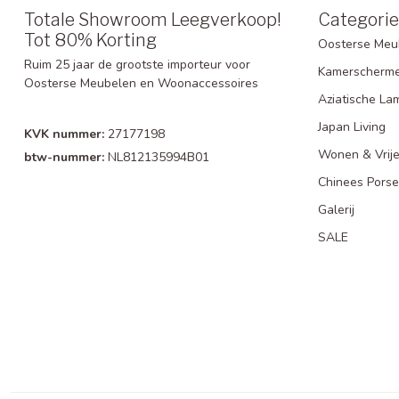
Totale Showroom Leegverkoop!
Categori
Tot 80% Korting
Oosterse Meu
Ruim 25 jaar de grootste importeur voor
Kamerscherm
Oosterse Meubelen en Woonaccessoires
Aziatische La
Japan Living
KVK nummer:
27177198
Wonen & Vrije
btw-nummer:
NL812135994B01
Chinees Porse
Galerij
SALE