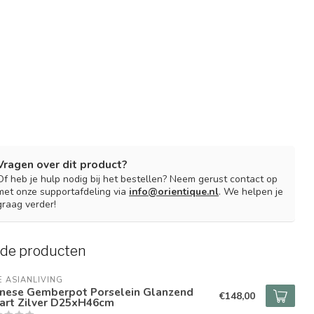
Vragen over dit product?
Of heb je hulp nodig bij het bestellen? Neem gerust contact op
met onze supportafdeling via
info@orientique.nl
. We helpen je
graag verder!
rde producten
E ASIANLIVING
inese Gemberpot Porselein Glanzend
€148,00
art Zilver D25xH46cm