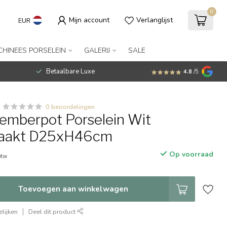
0
Mijn account
Verlanglijst
EUR
CHINEES PORSELEIN
GALERIJ
SALE
Betaalbare Luxe
4.8
/5
0 beoordelingen
emberpot Porselein Wit
aakt D25xH46cm
Op voorraad
btw
Toevoegen aan winkelwagen
lijken
Deel dit product