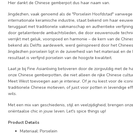
Hier dankt de Chinese gemberpot dus haar naam van.
Jingdezhen, vaak genoemd als de "Porselein Hoofdstad" vanwege h
internationale keramische industrie, staat bekend om haar eeuwe
teruggaat met traditionele vakmanschap en authentieke verfijnin
door getalenteerde ambachtslieden, die door eeuwenoude technie
verrijkt met geluk, voorspoed en harmonie – de kern van de Chine
bekend als Delfts aardewerk, werd geïnspireerd door het Chinees
Jingdezhen porselein ligt in de zuiverheid van het materiaal en d
resultaat is verfijnd porselein van de hoogste kwaliteit.
Laat je bij Fine Asianliving betoveren door de zorgvuldig met de
onze Chinese gemberpotten, die niet alleen de rijke Chinese cult
Meet West toevoegen aan je interieur. Of je nu kiest voor de ic
traditionele Chinese motieven, of juist voor potten in levendige ef
wils.
Met een mix van geschiedenis, stijl en veelzijdigheid, brengen on
oriëntaalse chic in jouw leven. Let's spice things up!
Product Details
Materiaal: Porselein