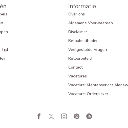
eën
Informatie
bels
Over ons
en
Algemene Voorwaarden
mpen
Disclaimer
Betaalmethoden
 Tijd
Veelgestelde Vragen
lein
Retourbeleid
Contact
Vacatures
Vacature: Klantenservice Medew
Vacature: Orderpicker