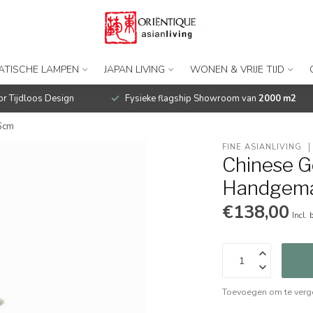
IATISCHE LAMPEN
JAPAN LIVING
WONEN & VRIJE TIJD
r Tijdloos Design
Fysieke flagship Showroom van
2000 m2
6cm
FINE ASIANLIVING
Chinese G
Handgem
€138,00
Incl. 
Toevoegen om te verge