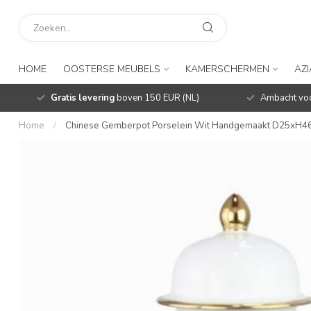
HOME
OOSTERSE MEUBELS
KAMERSCHERMEN
AZ
Gratis levering
boven 150 EUR (NL)
Ambacht voo
Home
/
Chinese Gemberpot Porselein Wit Handgemaakt D25xH4