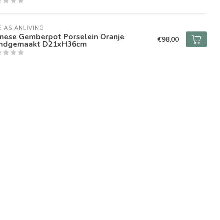
E ASIANLIVING
inese Gemberpot Porselein Oranje
€98,00
ndgemaakt D21xH36cm