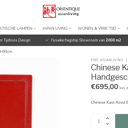
IATISCHE LAMPEN
JAPAN LIVING
WONEN & VRIJE TIJD
r Tijdloos Design
Fysieke flagship Showroom van
2000 m2
5xH99cm
FINE ASIANLIVING
Chinese K
Handgesc
€695,00
Incl. 
Chinese Kast Rood