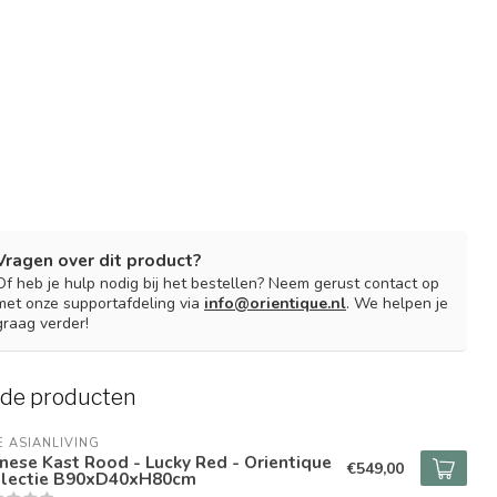
Vragen over dit product?
Of heb je hulp nodig bij het bestellen? Neem gerust contact op
met onze supportafdeling via
info@orientique.nl
. We helpen je
graag verder!
rde producten
E ASIANLIVING
nese Kast Rood - Lucky Red - Orientique
€549,00
llectie B90xD40xH80cm