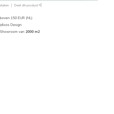
lijken
Deel dit product
boven 150 EUR (NL)
jdloos Design
ip Showroom van
2000 m2