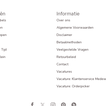
eën
Informatie
bels
Over ons
en
Algemene Voorwaarden
mpen
Disclaimer
Betaalmethoden
 Tijd
Veelgestelde Vragen
lein
Retourbeleid
Contact
Vacatures
Vacature: Klantenservice Medew
Vacature: Orderpicker