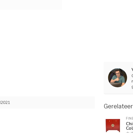
d2021
Gerelatee
FIN
Chi
Co