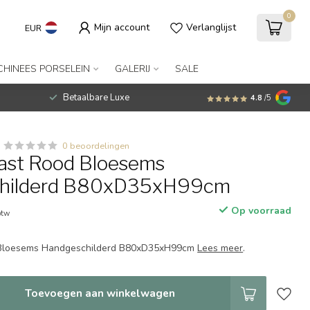
0
Mijn account
Verlanglijst
EUR
CHINEES PORSELEIN
GALERIJ
SALE
Betaalbare Luxe
4.8
/5
0 beoordelingen
ast Rood Bloesems
hilderd B80xD35xH99cm
Op voorraad
btw
 Bloesems Handgeschilderd B80xD35xH99cm
Lees meer
.
Toevoegen aan winkelwagen