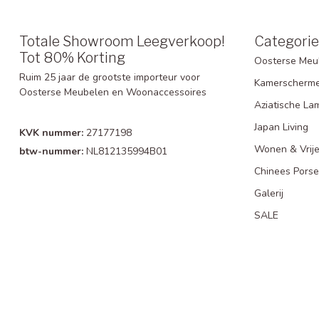
Totale Showroom Leegverkoop!
Categori
Tot 80% Korting
Oosterse Meu
Ruim 25 jaar de grootste importeur voor
Kamerscherm
Oosterse Meubelen en Woonaccessoires
Aziatische La
Japan Living
KVK nummer:
27177198
Wonen & Vrije
btw-nummer:
NL812135994B01
Chinees Porse
Galerij
SALE