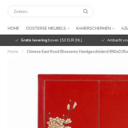
HOME
OOSTERSE MEUBELS
KAMERSCHERMEN
AZ
Gratis levering
boven 150 EUR (NL)
Ambacht voo
Home
/
Chinese Kast Rood Bloesems Handgeschilderd B80xD3