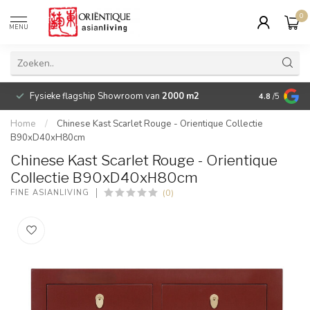
0
MENU
Fysieke flagship Showroom van
2000 m2
Betaalbare 
4.8
/5
Home
/
Chinese Kast Scarlet Rouge - Orientique Collectie
B90xD40xH80cm
Chinese Kast Scarlet Rouge - Orientique
Collectie B90xD40xH80cm
(0)
FINE ASIANLIVING