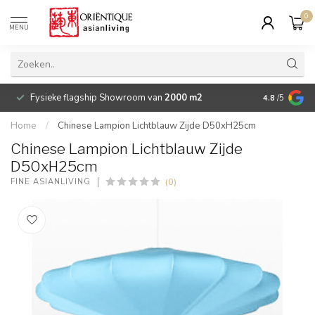
0
MENU
Fysieke flagship Showroom van
2000 m2
Betaalbare 
4.8
/5
Home
/
Chinese Lampion Lichtblauw Zijde D50xH25cm
Chinese Lampion Lichtblauw Zijde
D50xH25cm
(0)
FINE ASIANLIVING