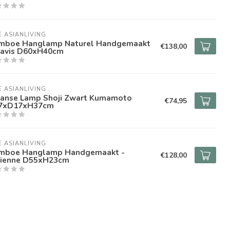
E ASIANLIVING
mboe Hanglamp Naturel Handgemaakt
€138,00
Mavis D60xH40cm
E ASIANLIVING
panse Lamp Shoji Zwart Kumamoto
€74,95
7xD17xH37cm
E ASIANLIVING
mboe Hanglamp Handgemaakt -
€128,00
vienne D55xH23cm