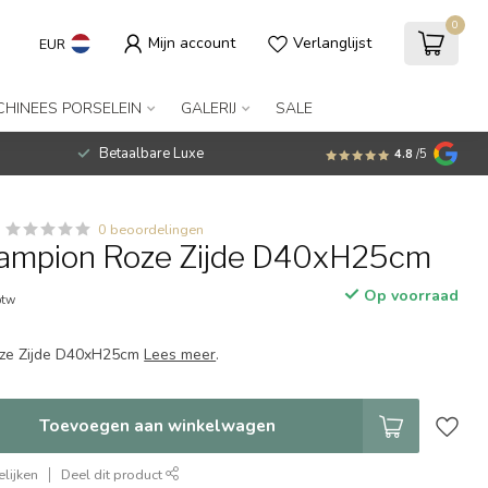
0
Mijn account
Verlanglijst
EUR
CHINEES PORSELEIN
GALERIJ
SALE
Betaalbare Luxe
4.8
/5
0 beoordelingen
Lampion Roze Zijde D40xH25cm
Op voorraad
btw
oze Zijde D40xH25cm
Lees meer
.
Toevoegen aan winkelwagen
lijken
Deel dit product