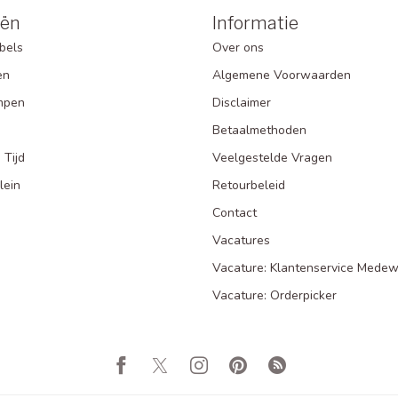
eën
Informatie
bels
Over ons
en
Algemene Voorwaarden
mpen
Disclaimer
Betaalmethoden
 Tijd
Veelgestelde Vragen
lein
Retourbeleid
Contact
Vacatures
Vacature: Klantenservice Medew
Vacature: Orderpicker