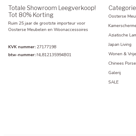
Totale Showroom Leegverkoop!
Categori
Tot 80% Korting
Oosterse Meu
Ruim 25 jaar de grootste importeur voor
Kamerscherm
Oosterse Meubelen en Woonaccessoires
Aziatische La
Japan Living
KVK nummer:
27177198
Wonen & Vrije
btw-nummer:
NL812135994B01
Chinees Porse
Galerij
SALE