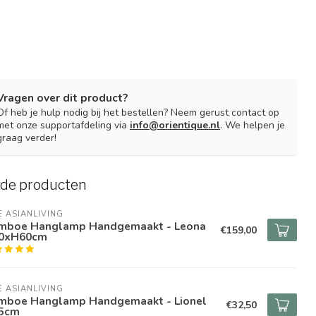
Vragen over dit product?
Of heb je hulp nodig bij het bestellen? Neem gerust contact op
met onze supportafdeling via
info@orientique.nl
. We helpen je
graag verder!
rde producten
E ASIANLIVING
mboe Hanglamp Handgemaakt - Leona
€159,00
0xH60cm
E ASIANLIVING
mboe Hanglamp Handgemaakt - Lionel
€32,50
5cm