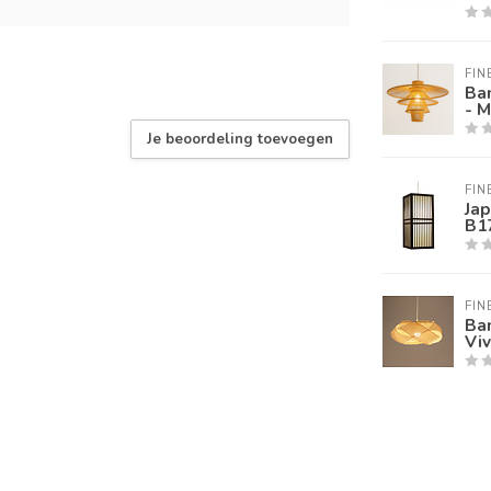
FIN
Ba
- 
Je beoordeling toevoegen
FIN
Ja
B1
FIN
Ba
Vi