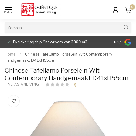
0
MENU
Fysieke flagship Showroom van
2000 m2
Betaalbare 
4.8
/5
Home
/
Chinese Tafellamp Porselein Wit Contemporary
Handgemaakt D41xH55cm
Chinese Tafellamp Porselein Wit
Contemporary Handgemaakt D41xH55cm
(0)
FINE ASIANLIVING