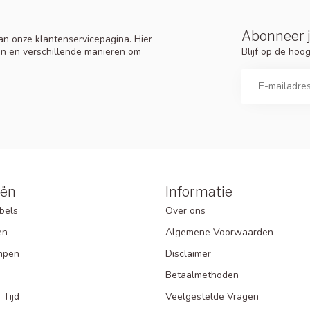
Abonneer j
n onze klantenservicepagina. Hier
Blijf op de ho
en en verschillende manieren om
eën
Informatie
bels
Over ons
en
Algemene Voorwaarden
mpen
Disclaimer
Betaalmethoden
 Tijd
Veelgestelde Vragen