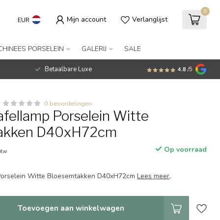
0
Mijn account
Verlanglijst
EUR
CHINEES PORSELEIN
GALERIJ
SALE
Betaalbare Luxe
4.8
/5
0 beoordelingen
afellamp Porselein Witte
akken D40xH72cm
Op voorraad
btw
Porselein Witte Bloesemtakken D40xH72cm
Lees meer
.
Toevoegen aan winkelwagen