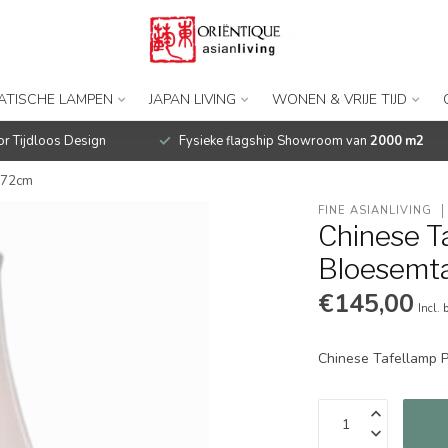
IATISCHE LAMPEN
JAPAN LIVING
WONEN & VRIJE TIJD
r Tijdloos Design
Fysieke flagship Showroom van
2000 m2
H72cm
FINE ASIANLIVING
Chinese T
Bloesemt
€145,00
Incl. 
Chinese Tafellamp 