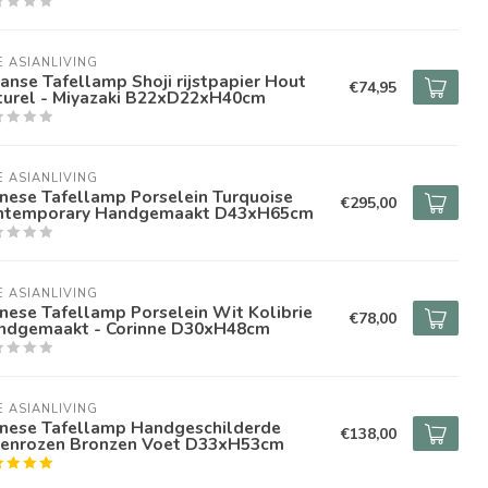
E ASIANLIVING
anse Tafellamp Shoji rijstpapier Hout
€74,95
turel - Miyazaki B22xD22xH40cm
E ASIANLIVING
nese Tafellamp Porselein Turquoise
€295,00
ntemporary Handgemaakt D43xH65cm
E ASIANLIVING
nese Tafellamp Porselein Wit Kolibrie
€78,00
ndgemaakt - Corinne D30xH48cm
E ASIANLIVING
inese Tafellamp Handgeschilderde
€138,00
oenrozen Bronzen Voet D33xH53cm