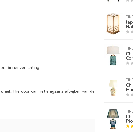
FIN
Jap
Na
FIN
Chi
Co
r, Binnenverlichting
FIN
Chi
Ha
uniek. Hierdoor kan het enigszins afwijken van de
FIN
Ch
Pi