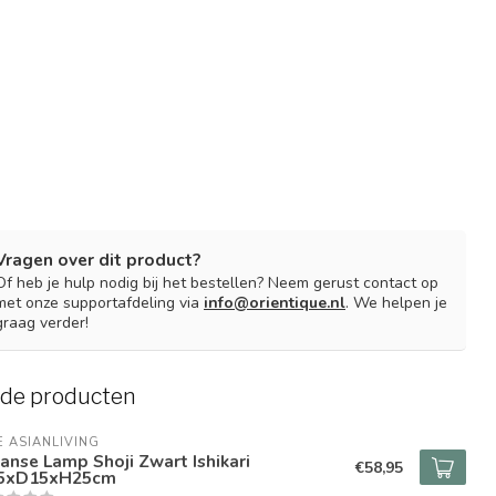
Vragen over dit product?
Of heb je hulp nodig bij het bestellen? Neem gerust contact op
met onze supportafdeling via
info@orientique.nl
. We helpen je
graag verder!
rde producten
E ASIANLIVING
anse Lamp Shoji Zwart Ishikari
€58,95
5xD15xH25cm