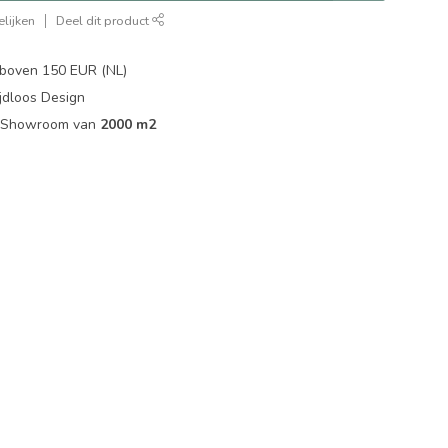
lijken
Deel dit product
boven 150 EUR (NL)
jdloos Design
ip Showroom van
2000 m2