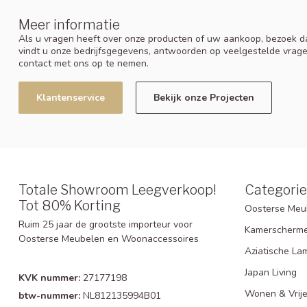
Meer informatie
Als u vragen heeft over onze producten of uw aankoop, bezoek da
vindt u onze bedrijfsgegevens, antwoorden op veelgestelde vrag
contact met ons op te nemen.
Klantenservice
Bekijk onze Projecten
Totale Showroom Leegverkoop!
Categori
Tot 80% Korting
Oosterse Meu
Ruim 25 jaar de grootste importeur voor
Kamerscherm
Oosterse Meubelen en Woonaccessoires
Aziatische La
Japan Living
KVK nummer:
27177198
Wonen & Vrije
btw-nummer:
NL812135994B01