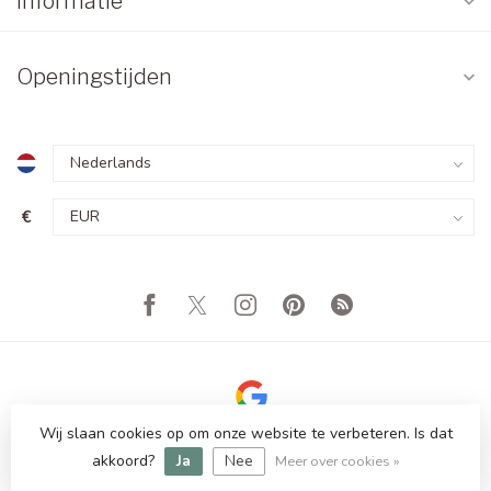
Informatie
Openingstijden
€
Wij slaan cookies op om onze website te verbeteren. Is dat
© Copyright 2026 Totale Showroom Leegverkoop! Tot 80%
akkoord?
Ja
Nee
Korting
Meer over cookies »