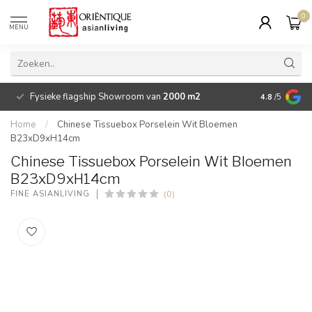
0
MENU
Fysieke flagship Showroom van
2000 m2
Betaalbare 
4.8
/5
Home
/
Chinese Tissuebox Porselein Wit Bloemen
B23xD9xH14cm
Chinese Tissuebox Porselein Wit Bloemen
B23xD9xH14cm
(0)
FINE ASIANLIVING