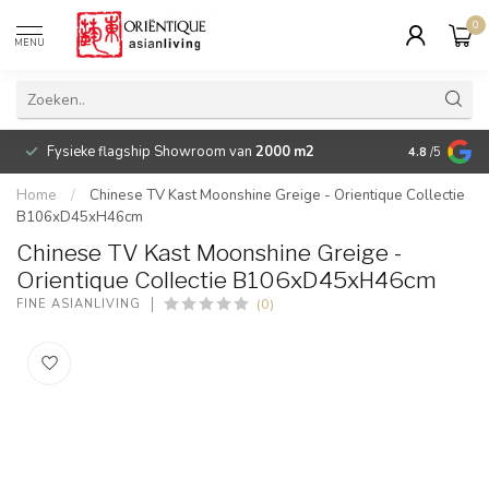
0
MENU
Fysieke flagship Showroom van
2000 m2
Betaalbare 
4.8
/5
Home
/
Chinese TV Kast Moonshine Greige - Orientique Collectie
B106xD45xH46cm
Chinese TV Kast Moonshine Greige -
Orientique Collectie B106xD45xH46cm
(0)
FINE ASIANLIVING