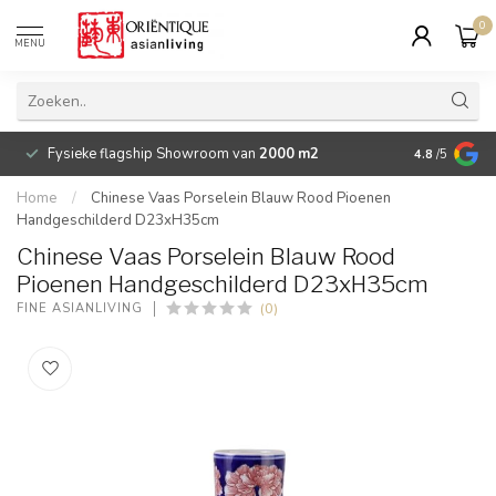
0
MENU
Fysieke flagship Showroom van
2000 m2
Betaalbare 
4.8
/5
Home
/
Chinese Vaas Porselein Blauw Rood Pioenen
Handgeschilderd D23xH35cm
Chinese Vaas Porselein Blauw Rood
Pioenen Handgeschilderd D23xH35cm
(0)
FINE ASIANLIVING