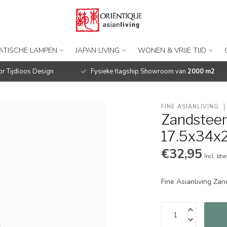
IATISCHE LAMPEN
JAPAN LIVING
WONEN & VRIJE TIJD
r Tijdloos Design
Fysieke flagship Showroom van
2000 m2
FINE ASIANLIVING
Zandsteen
17.5x34x
€32,95
Incl. btw
Fine Asianliving Za