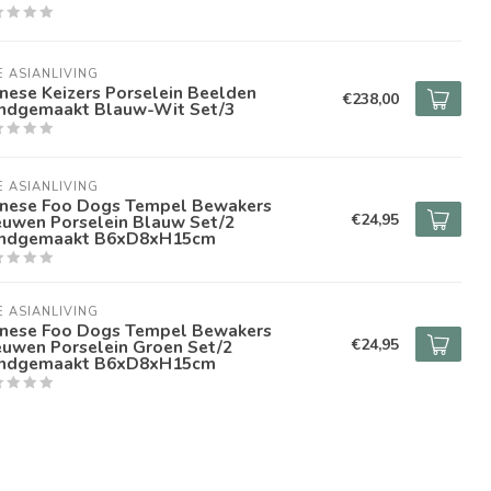
E ASIANLIVING
nese Keizers Porselein Beelden
€238,00
ndgemaakt Blauw-Wit Set/3
E ASIANLIVING
inese Foo Dogs Tempel Bewakers
€24,95
euwen Porselein Blauw Set/2
ndgemaakt B6xD8xH15cm
E ASIANLIVING
inese Foo Dogs Tempel Bewakers
€24,95
euwen Porselein Groen Set/2
ndgemaakt B6xD8xH15cm