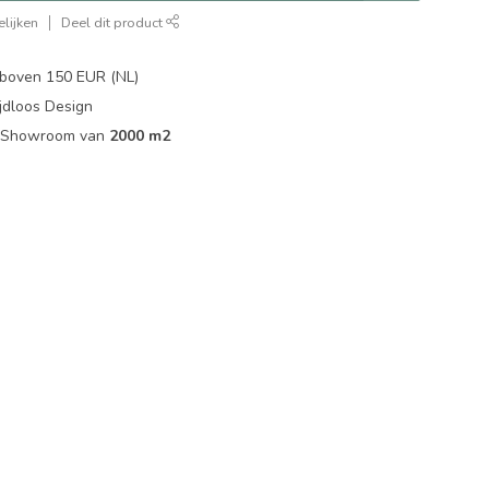
lijken
Deel dit product
boven 150 EUR (NL)
jdloos Design
ip Showroom van
2000 m2