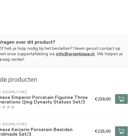
Vragen over dit product?
Of heb je hulp nodig bij het bestellen? Neem gerust contact op
met onze supportafdeling via
info@orientique.nl
. We helpen je
graag verder!
rde producten
E ASIANLIVING
nese Emperor Porcelain Figurine Three
€238,00
erations Qing Dynasty Statues Set/3
E ASIANLIVING
nese Keizerin Porselein Beelden
€225,00
ndmade Set/3