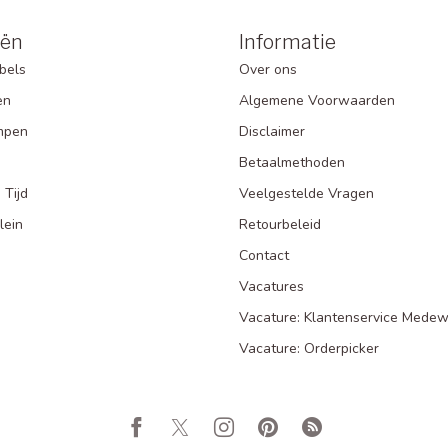
eën
Informatie
bels
Over ons
en
Algemene Voorwaarden
mpen
Disclaimer
Betaalmethoden
 Tijd
Veelgestelde Vragen
lein
Retourbeleid
Contact
Vacatures
Vacature: Klantenservice Medew
Vacature: Orderpicker