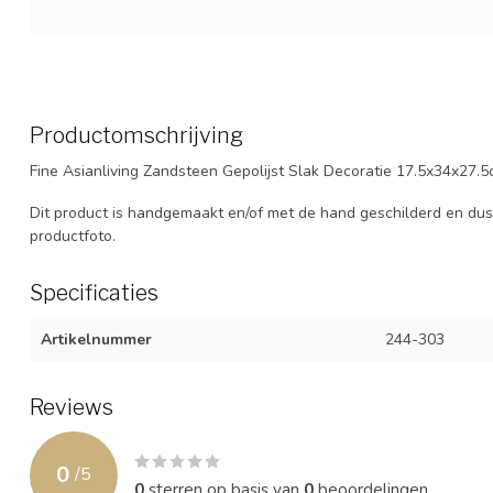
Productomschrijving
Fine Asianliving Zandsteen Gepolijst Slak Decoratie 17.5x34x27.
Dit product is handgemaakt en/of met de hand geschilderd en dus 
productfoto.
Specificaties
Artikelnummer
244-303
Reviews
0
/
5
0
sterren op basis van
0
beoordelingen