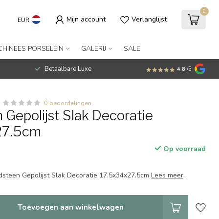
0
Mijn account
Verlanglijst
EUR
CHINEES PORSELEIN
GALERIJ
SALE
Betaalbare Luxe
4.8
/5
0 beoordelingen
 Gepolijst Slak Decoratie
27.5cm
Op voorraad
ndsteen Gepolijst Slak Decoratie 17.5x34x27.5cm
Lees meer
.
Toevoegen aan winkelwagen