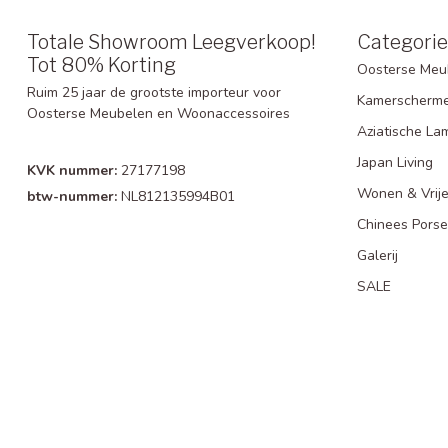
Totale Showroom Leegverkoop!
Categori
Tot 80% Korting
Oosterse Meu
Ruim 25 jaar de grootste importeur voor
Kamerscherm
Oosterse Meubelen en Woonaccessoires
Aziatische La
Japan Living
KVK nummer:
27177198
Wonen & Vrije
btw-nummer:
NL812135994B01
Chinees Porse
Galerij
SALE