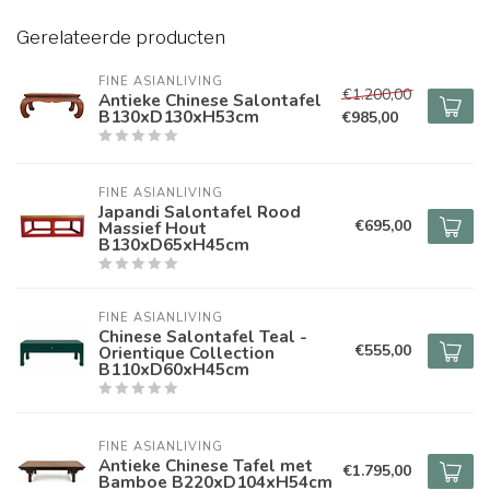
Gerelateerde producten
FINE ASIANLIVING
€1.200,00
Antieke Chinese Salontafel
B130xD130xH53cm
€985,00
FINE ASIANLIVING
Japandi Salontafel Rood
€695,00
Massief Hout
B130xD65xH45cm
FINE ASIANLIVING
Chinese Salontafel Teal -
€555,00
Orientique Collection
B110xD60xH45cm
FINE ASIANLIVING
Antieke Chinese Tafel met
€1.795,00
Bamboe B220xD104xH54cm