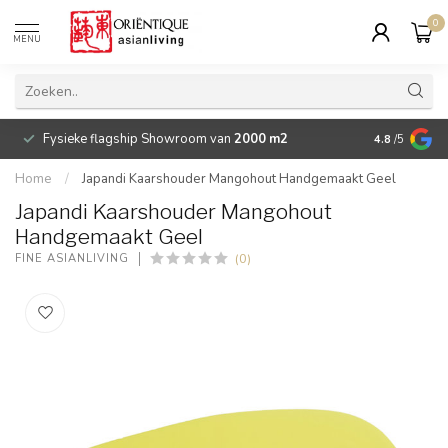
0
MENU
Fysieke flagship Showroom van
2000 m2
Betaalbare 
4.8
/5
Home
/
Japandi Kaarshouder Mangohout Handgemaakt Geel
Japandi Kaarshouder Mangohout
Handgemaakt Geel
(0)
FINE ASIANLIVING