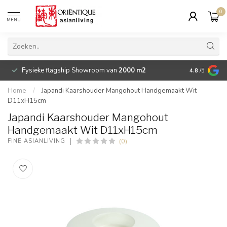
0
MENU
Fysieke flagship Showroom van
2000 m2
Betaalbare 
4.8
/5
Home
/
Japandi Kaarshouder Mangohout Handgemaakt Wit
D11xH15cm
Japandi Kaarshouder Mangohout
Handgemaakt Wit D11xH15cm
(0)
FINE ASIANLIVING